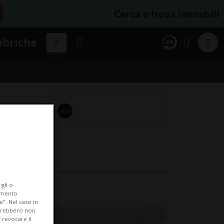
Cerca e trova immobili
ubriche
gli o
iamento
e". Nel caso in
potrebbero non
 revocare il