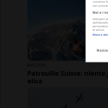
consenso fac
nel contest
Noi e i n
Utilizzare d
dell’identif
personalizz
di servizi.
Elenco dei
Mostra
SVIZZERA
Patrouille Suisse: niente 
elica