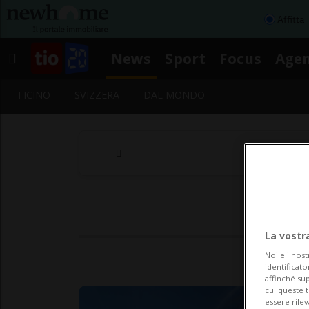
Affitta
News
Sport
Focus
Age
TICINO
SVIZZERA
DAL MONDO
La vostr
Noi e i nost
identificato
affinché sup
cui queste 
essere rile