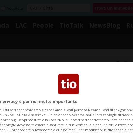
Acquista
nda
LAC
People
TioTalk
NewsBlog
R
Segnalaci
Notizie su Pc 7 Team
a privacy è per noi molto importante
ri
594
partner archiviamo e accediamo ai dati personali, come i dati di navigazione 
Segui le notizie e gli approfondimenti su Pc 7 Team.
ri univoci, sul tuo dispositivo . Selezionando Accetto, abiliti le tecnologie di tracc
portino gli scopi mostrati alla voce "Noi e i nostri partner trattiamo i dati da fornir
tecnologie dovessero essere disabilitate, alcuni contenuti e annunci visualizzati 
vanti. Puoi accedere nuovamente a questo menu per modificare le tue scelte o per