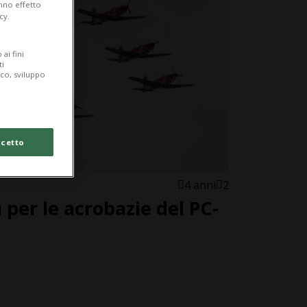
anno effetto
cy.
ai fini
ti
ico, sviluppo
cetto
4 anni
2
ù per le acrobazie del PC-