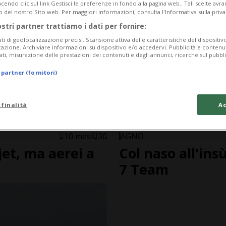
endo clic sul link Gestisci le preferenze in fondo alla pagina web.. Tali scelte avr
o del nostro Sito web. Per maggiori informazioni, consulta l'Informativa sulla priva
ostri partner trattiamo i dati per fornire:
ati di geolocalizzazione precisi. Scansione attiva delle caratteristiche del dispositivo 
icazione. Archiviare informazioni su dispositivo e/o accedervi. Pubblicità e contenu
ati, misurazione delle prestazioni dei contenuti e degli annunci, ricerche sul pubbl
 partner (fornitori)
 finalità
Ac
FOTO E VIDEO
10 mesi
30
AGNO
jet, ma aerei a
Col naso all'ins
7 Team