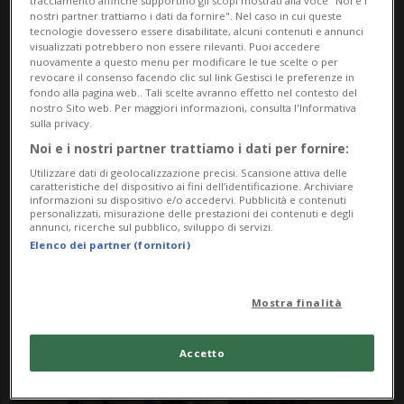
tracciamento affinché supportino gli scopi mostrati alla voce "Noi e i
nostri partner trattiamo i dati da fornire". Nel caso in cui queste
tecnologie dovessero essere disabilitate, alcuni contenuti e annunci
visualizzati potrebbero non essere rilevanti. Puoi accedere
nuovamente a questo menu per modificare le tue scelte o per
revocare il consenso facendo clic sul link Gestisci le preferenze in
fondo alla pagina web.. Tali scelte avranno effetto nel contesto del
nostro Sito web. Per maggiori informazioni, consulta l'Informativa
sulla privacy.
Noi e i nostri partner trattiamo i dati per fornire:
Notizie su Paul Gilbert
Utilizzare dati di geolocalizzazione precisi. Scansione attiva delle
Anchondo
caratteristiche del dispositivo ai fini dell’identificazione. Archiviare
informazioni su dispositivo e/o accedervi. Pubblicità e contenuti
personalizzati, misurazione delle prestazioni dei contenuti e degli
annunci, ricerche sul pubblico, sviluppo di servizi.
Elenco dei partner (fornitori)
Segui le notizie e gli approfondimenti su
Paul Gilbert Anchondo.
Mostra finalità
Accetto