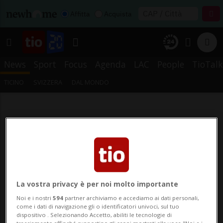
Affitta
Acquista
News
Sport
Focus
Agenda
LAC
People
TioTalk
TICINO
SVIZZERA
DAL MONDO
La vostra privacy è per noi molto importante
Noi e i nostri
594
partner archiviamo e accediamo ai dati personali,
come i dati di navigazione gli o identificatori univoci, sul tuo
dispositivo . Selezionando Accetto, abiliti le tecnologie di