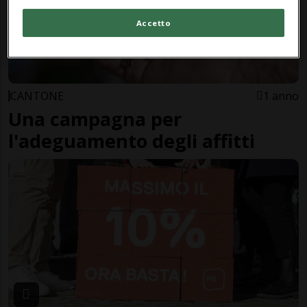
Accetto
CANTONE
1 anno
Una campagna per
l'adeguamento degli affitti