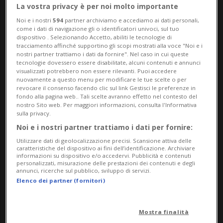
La vostra privacy è per noi molto importante
Noi e i nostri
594
partner archiviamo e accediamo ai dati personali,
come i dati di navigazione gli o identificatori univoci, sul tuo
dispositivo . Selezionando Accetto, abiliti le tecnologie di
tracciamento affinché supportino gli scopi mostrati alla voce "Noi e i
nostri partner trattiamo i dati da fornire". Nel caso in cui queste
tecnologie dovessero essere disabilitate, alcuni contenuti e annunci
visualizzati potrebbero non essere rilevanti. Puoi accedere
nuovamente a questo menu per modificare le tue scelte o per
Notizie su Partito
revocare il consenso facendo clic sul link Gestisci le preferenze in
fondo alla pagina web.. Tali scelte avranno effetto nel contesto del
Socialista Ticinese
nostro Sito web. Per maggiori informazioni, consulta l'Informativa
sulla privacy.
Noi e i nostri partner trattiamo i dati per fornire:
Segui le notizie e gli approfondimenti su
Utilizzare dati di geolocalizzazione precisi. Scansione attiva delle
caratteristiche del dispositivo ai fini dell’identificazione. Archiviare
Partito Socialista Ticinese.
informazioni su dispositivo e/o accedervi. Pubblicità e contenuti
personalizzati, misurazione delle prestazioni dei contenuti e degli
annunci, ricerche sul pubblico, sviluppo di servizi.
Elenco dei partner (fornitori)
Mostra finalità