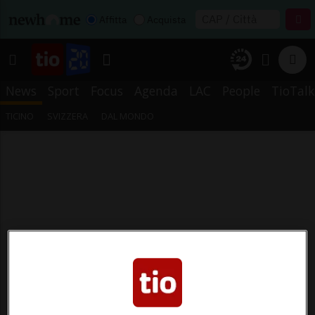
Affitta
Acquista
News
Sport
Focus
Agenda
LAC
People
TioTalk
TICINO
SVIZZERA
DAL MONDO