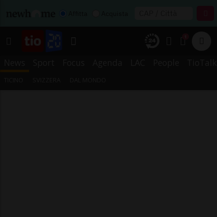
Affitta
Acquista
1
News
Sport
Focus
Agenda
LAC
People
TioTalk
TICINO
SVIZZERA
DAL MONDO