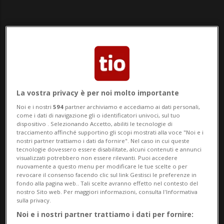
Notizie su Partita
La vostra privacy è per noi molto importante
Sospesa
Noi e i nostri
594
partner archiviamo e accediamo ai dati personali,
come i dati di navigazione gli o identificatori univoci, sul tuo
dispositivo . Selezionando Accetto, abiliti le tecnologie di
tracciamento affinché supportino gli scopi mostrati alla voce "Noi e i
Segui le notizie e gli approfondimenti su
nostri partner trattiamo i dati da fornire". Nel caso in cui queste
tecnologie dovessero essere disabilitate, alcuni contenuti e annunci
Partita Sospesa.
visualizzati potrebbero non essere rilevanti. Puoi accedere
nuovamente a questo menu per modificare le tue scelte o per
revocare il consenso facendo clic sul link Gestisci le preferenze in
fondo alla pagina web.. Tali scelte avranno effetto nel contesto del
nostro Sito web. Per maggiori informazioni, consulta l'Informativa
sulla privacy.
Noi e i nostri partner trattiamo i dati per fornire: