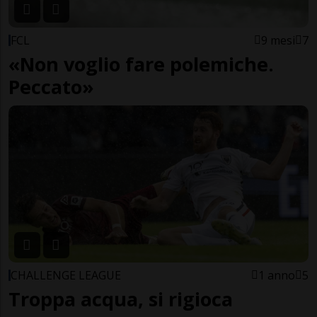
FCL
9 mesi
7
«Non voglio fare polemiche.
Peccato»
CHALLENGE LEAGUE
1 anno
5
Troppa acqua, si rigioca