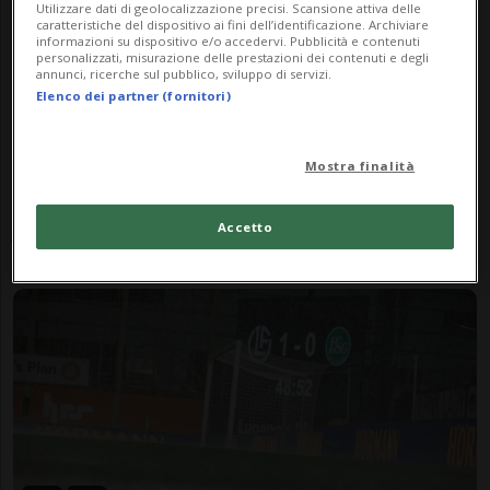
Utilizzare dati di geolocalizzazione precisi. Scansione attiva delle
caratteristiche del dispositivo ai fini dell’identificazione. Archiviare
informazioni su dispositivo e/o accedervi. Pubblicità e contenuti
personalizzati, misurazione delle prestazioni dei contenuti e degli
annunci, ricerche sul pubblico, sviluppo di servizi.
Elenco dei partner (fornitori)
SERIE A
2 mesi
6
4
Mostra finalità
Tifoso ferito prima di Toro-
Juve. Dalla curva un ordine
Accetto
netto: «Non giocate»