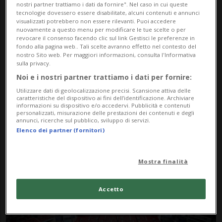
nostri partner trattiamo i dati da fornire". Nel caso in cui queste
tecnologie dovessero essere disabilitate, alcuni contenuti e annunci
visualizzati potrebbero non essere rilevanti. Puoi accedere
nuovamente a questo menu per modificare le tue scelte o per
revocare il consenso facendo clic sul link Gestisci le preferenze in
fondo alla pagina web.. Tali scelte avranno effetto nel contesto del
nostro Sito web. Per maggiori informazioni, consulta l'Informativa
sulla privacy.
Noi e i nostri partner trattiamo i dati per fornire:
Notizie su Parken
Utilizzare dati di geolocalizzazione precisi. Scansione attiva delle
caratteristiche del dispositivo ai fini dell’identificazione. Archiviare
Stadium
informazioni su dispositivo e/o accedervi. Pubblicità e contenuti
personalizzati, misurazione delle prestazioni dei contenuti e degli
annunci, ricerche sul pubblico, sviluppo di servizi.
Elenco dei partner (fornitori)
Segui le notizie e gli approfondimenti su
Parken Stadium.
Mostra finalità
Accetto