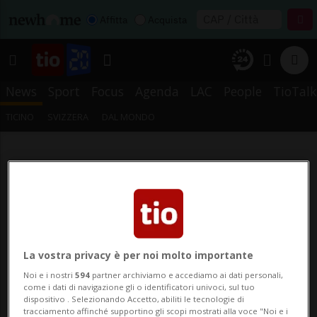
Affitta
Acquista
News
Sport
Focus
Agenda
LAC
People
TioTalk
TICINO
SVIZZERA
DAL MONDO
La vostra privacy è per noi molto importante
Noi e i nostri
594
partner archiviamo e accediamo ai dati personali,
come i dati di navigazione gli o identificatori univoci, sul tuo
dispositivo . Selezionando Accetto, abiliti le tecnologie di
tracciamento affinché supportino gli scopi mostrati alla voce "Noi e i