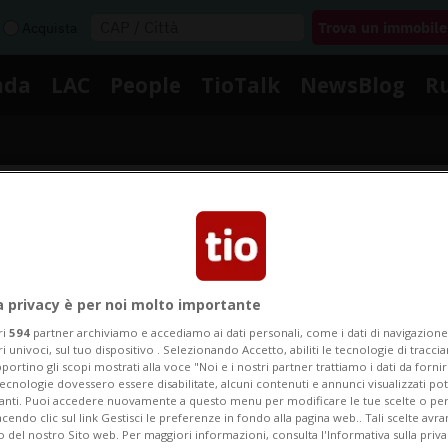
Acquista
nda
LAC
People
TioTalk
NewsBlog
R
Segnalaci
Notizie su Operaio 54enne
a privacy è per noi molto importante
ri
594
partner archiviamo e accediamo ai dati personali, come i dati di navigazione 
ri univoci, sul tuo dispositivo . Selezionando Accetto, abiliti le tecnologie di tracc
portino gli scopi mostrati alla voce "Noi e i nostri partner trattiamo i dati da fornir
egui le notizie e gli approfondimenti su Operaio 54enn
tecnologie dovessero essere disabilitate, alcuni contenuti e annunci visualizzati 
vanti. Puoi accedere nuovamente a questo menu per modificare le tue scelte o per
endo clic sul link Gestisci le preferenze in fondo alla pagina web.. Tali scelte avr
o del nostro Sito web. Per maggiori informazioni, consulta l'Informativa sulla priva