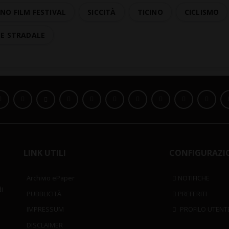
NO FILM FESTIVAL
SICCITÀ
TICINO
CICLISMO
TE STRADALE
LINK UTILI
CONFIGURAZI
Archivio ePaper
NOTIFICHE
i
PUBBLICITÀ
PREFERITI
IMPRESSUM
PROFILO UTENT
DISCLAIMER