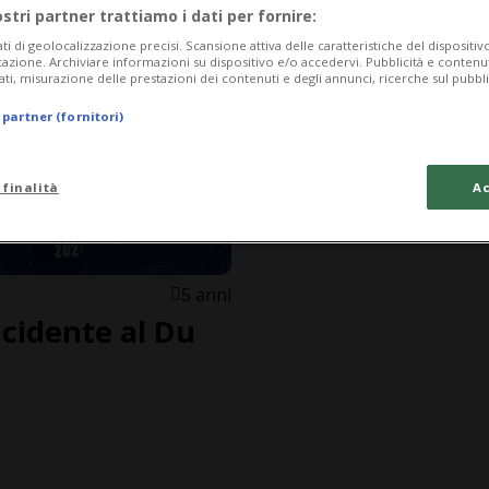
ostri partner trattiamo i dati per fornire:
ati di geolocalizzazione precisi. Scansione attiva delle caratteristiche del dispositivo 
icazione. Archiviare informazioni su dispositivo e/o accedervi. Pubblicità e contenu
ati, misurazione delle prestazioni dei contenuti e degli annunci, ricerche sul pubbl
 partner (fornitori)
 finalità
Ac
5 anni
ncidente al Du