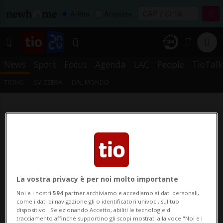
Affitta
Acquista
News
Sport
Focus
Agenda
LAC
People
TioTalk
TICINO
SVIZZERA
DAL MONDO
La vostra privacy è per noi molto importante
Noi e i nostri
594
partner archiviamo e accediamo ai dati personali,
come i dati di navigazione gli o identificatori univoci, sul tuo
dispositivo . Selezionando Accetto, abiliti le tecnologie di
tracciamento affinché supportino gli scopi mostrati alla voce "Noi e i