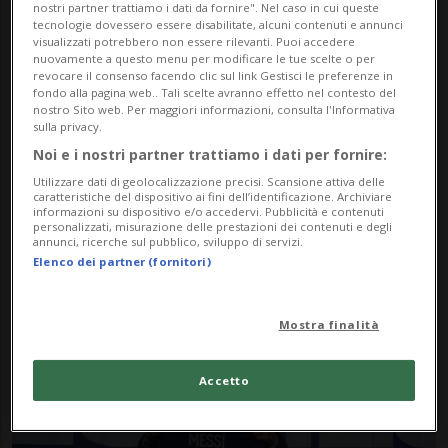
nostri partner trattiamo i dati da fornire". Nel caso in cui queste
tecnologie dovessero essere disabilitate, alcuni contenuti e annunci
visualizzati potrebbero non essere rilevanti. Puoi accedere
nuovamente a questo menu per modificare le tue scelte o per
revocare il consenso facendo clic sul link Gestisci le preferenze in
fondo alla pagina web.. Tali scelte avranno effetto nel contesto del
nostro Sito web. Per maggiori informazioni, consulta l'Informativa
sulla privacy.
Noi e i nostri partner trattiamo i dati per fornire:
Notizie su Oliver Kahn
Utilizzare dati di geolocalizzazione precisi. Scansione attiva delle
caratteristiche del dispositivo ai fini dell’identificazione. Archiviare
informazioni su dispositivo e/o accedervi. Pubblicità e contenuti
personalizzati, misurazione delle prestazioni dei contenuti e degli
Segui le notizie e gli approfondimenti su
annunci, ricerche sul pubblico, sviluppo di servizi.
Elenco dei partner (fornitori)
Oliver Kahn.
Mostra finalità
Accetto