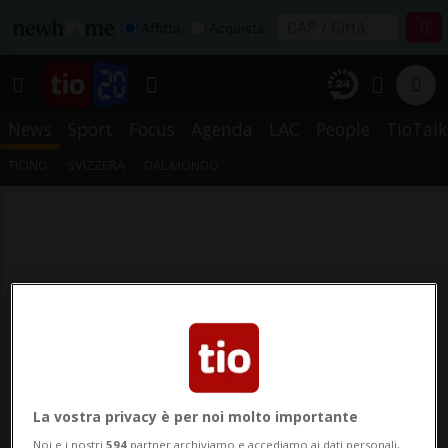
Affitta
Acquista
News
Sport
Focus
Agenda
LAC
People
TioTalk
TICINO
SVIZZERA
DAL MONDO
La vostra privacy è per noi molto importante
Noi e i nostri
594
partner archiviamo e accediamo ai dati personali,