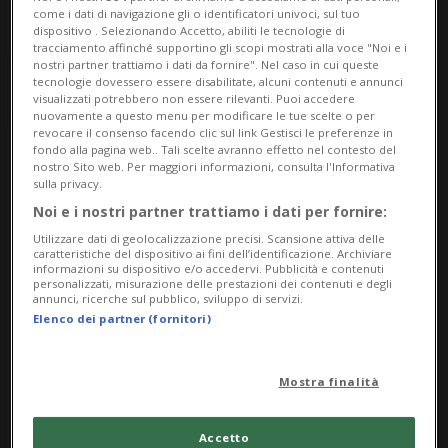
come i dati di navigazione gli o identificatori univoci, sul tuo
dispositivo . Selezionando Accetto, abiliti le tecnologie di
tracciamento affinché supportino gli scopi mostrati alla voce "Noi e i
nostri partner trattiamo i dati da fornire". Nel caso in cui queste
tecnologie dovessero essere disabilitate, alcuni contenuti e annunci
visualizzati potrebbero non essere rilevanti. Puoi accedere
nuovamente a questo menu per modificare le tue scelte o per
revocare il consenso facendo clic sul link Gestisci le preferenze in
fondo alla pagina web.. Tali scelte avranno effetto nel contesto del
Notizie su Newcomer
nostro Sito web. Per maggiori informazioni, consulta l'Informativa
sulla privacy.
Noi e i nostri partner trattiamo i dati per fornire:
Utilizzare dati di geolocalizzazione precisi. Scansione attiva delle
Segui le notizie e gli approfondimenti su
caratteristiche del dispositivo ai fini dell’identificazione. Archiviare
informazioni su dispositivo e/o accedervi. Pubblicità e contenuti
Newcomer.
personalizzati, misurazione delle prestazioni dei contenuti e degli
annunci, ricerche sul pubblico, sviluppo di servizi.
Elenco dei partner (fornitori)
Mostra finalità
Accetto