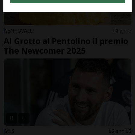
CENTOVALLI
1 anno
Al Grotto al Pentolino il premio
The Newcomer 2025
MLS
2 anni
5