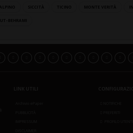
 ALPINO
SICCITÀ
TICINO
MONTE VERITÀ
I
GUT-BEHRAMI
LINK UTILI
CONFIGURAZI
Archivio ePaper
NOTIFICHE
i
PUBBLICITÀ
PREFERITI
IMPRESSUM
PROFILO UTENT
DISCLAIMER