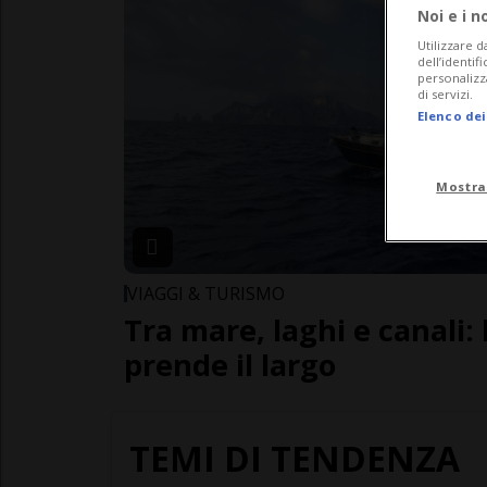
Noi e i n
Utilizzare d
dell’identif
personalizz
di servizi.
Elenco dei
Mostra
VIAGGI & TURISMO
Tra mare, laghi e canali: 
prende il largo
TEMI DI TENDENZA