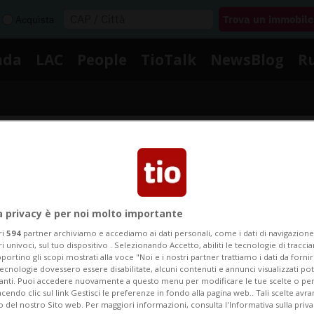
Acquista
nda
LAC
People
TioTalk
NewsBlog
R
Segnalaci
otizie su Navigazione Fluvia
a privacy è per noi molto importante
ri
594
partner archiviamo e accediamo ai dati personali, come i dati di navigazione 
ri univoci, sul tuo dispositivo . Selezionando Accetto, abiliti le tecnologie di tracc
portino gli scopi mostrati alla voce "Noi e i nostri partner trattiamo i dati da fornir
ui le notizie e gli approfondimenti su Navigazione Fluvi
tecnologie dovessero essere disabilitate, alcuni contenuti e annunci visualizzati 
vanti. Puoi accedere nuovamente a questo menu per modificare le tue scelte o per
endo clic sul link Gestisci le preferenze in fondo alla pagina web.. Tali scelte avr
o del nostro Sito web. Per maggiori informazioni, consulta l'Informativa sulla priva