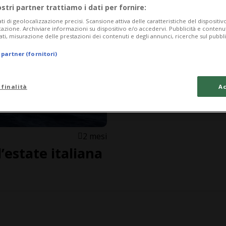
ostri partner trattiamo i dati per fornire:
ati di geolocalizzazione precisi. Scansione attiva delle caratteristiche del dispositivo 
icazione. Archiviare informazioni su dispositivo e/o accedervi. Pubblicità e contenu
ati, misurazione delle prestazioni dei contenuti e degli annunci, ricerche sul pubbl
 partner (fornitori)
 finalità
Ac
2 mesi
l’estate italiana