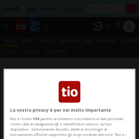
Affitta
Acquista
1
News
Sport
Focus
Agenda
LAC
People
TioTalk
TICINO
SVIZZERA
DAL MONDO
La vostra privacy è per noi molto importante
Noi e i nostri
594
partner archiviamo e accediamo ai dati personali,
come i dati di navigazione gli o identificatori univoci, sul tuo
dispositivo . Selezionando Accetto, abiliti le tecnologie di
tracciamento affinché supportino gli scopi mostrati alla voce "Noi e i