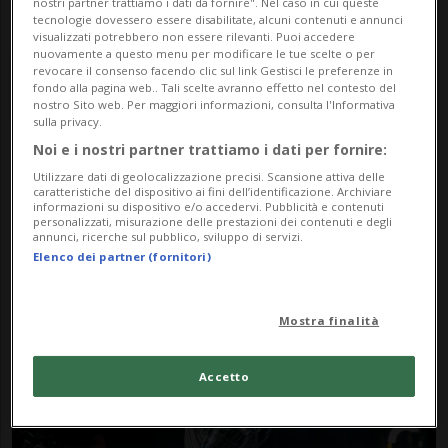
nostri partner trattiamo i dati da fornire". Nel caso in cui queste
tecnologie dovessero essere disabilitate, alcuni contenuti e annunci
visualizzati potrebbero non essere rilevanti. Puoi accedere
nuovamente a questo menu per modificare le tue scelte o per
revocare il consenso facendo clic sul link Gestisci le preferenze in
fondo alla pagina web.. Tali scelte avranno effetto nel contesto del
nostro Sito web. Per maggiori informazioni, consulta l'Informativa
sulla privacy.
Noi e i nostri partner trattiamo i dati per fornire:
Notizie su Nacho
Utilizzare dati di geolocalizzazione precisi. Scansione attiva delle
caratteristiche del dispositivo ai fini dell’identificazione. Archiviare
informazioni su dispositivo e/o accedervi. Pubblicità e contenuti
personalizzati, misurazione delle prestazioni dei contenuti e degli
annunci, ricerche sul pubblico, sviluppo di servizi.
Segui le notizie e gli approfondimenti su
Elenco dei partner (fornitori)
Nacho.
Mostra finalità
Accetto