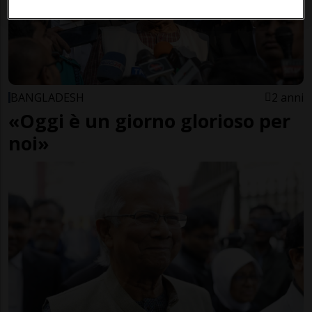
BANGLADESH
2 anni
«Oggi è un giorno glorioso per
noi»