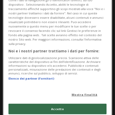
come i dati di navigazione gli o identificatori univoci, sul tuo
dispositivo . Selezionando Accetto, abiliti le tecnologie di
tracciamento affinché supportino gli scopi mostrati alla voce "Noi e i
nostri partner trattiamo i dati da fornire". Nel caso in cui queste
tecnologie dovessero essere disabilitate, alcuni contenuti e annunci
visualizzati potrebbero non essere rilevanti. Puoi accedere
nuovamente a questo menu per modificare le tue scelte o per
revocare il consenso facendo clic sul link Gestisci le preferenze in
fondo alla pagina web.. Tali scelte avranno effetto nel contesto del
nostro Sito web. Per maggiori informazioni, consulta l'Informativa
Notizie su Muhammad
sulla privacy.
Noi e i nostri partner trattiamo i dati per fornire:
Yunus
Utilizzare dati di geolocalizzazione precisi. Scansione attiva delle
caratteristiche del dispositivo ai fini dell’identificazione. Archiviare
informazioni su dispositivo e/o accedervi. Pubblicità e contenuti
personalizzati, misurazione delle prestazioni dei contenuti e degli
Segui le notizie e gli approfondimenti su
annunci, ricerche sul pubblico, sviluppo di servizi.
Elenco dei partner (fornitori)
Muhammad Yunus.
Mostra finalità
Accetto