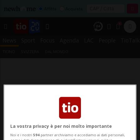
Affitta
Acquista
1
News
Sport
Focus
Agenda
LAC
People
TioTalk
TICINO
SVIZZERA
DAL MONDO
La vostra privacy è per noi molto importante
Noi e i nostri
594
partner archiviamo e accediamo ai dati personali,