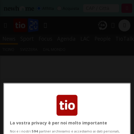
Affitta
Acquista
News
Sport
Focus
Agenda
LAC
People
TioTalk
TICINO
SVIZZERA
DAL MONDO
La vostra privacy è per noi molto importante
Noi e i nostri
594
partner archiviamo e accediamo ai dati personali,