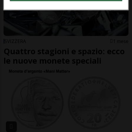
SVIZZERA
1 mese
Quattro stagioni e spazio: ecco
le nuove monete speciali