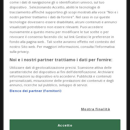
come i dati di navigazione gli o identificatori univoci, sul tuo
dispositivo . Selezionando Accetto, abiliti le tecnologie di
tracciamento affinché supportino gli scopi mostrati alla voce "Noi e i
nostri partner trattiamo i dati da fornire". Nel caso in cui queste
tecnologie dovessero essere disabilitate, alcuni contenuti e annunci
visualizzati potrebbero non essere rilevanti. Puoi accedere
nuovamente a questo menu per modificare le tue scelte o per
revocare il consenso facendo clic sul link Gestisci le preferenze in
fondo alla pagina web.. Tali scelte avranno effetto nel contesto del
nostro Sito web. Per maggiori informazioni, consulta l'Informativa
Notizie su Monete
sulla privacy.
Speciali
Noi e i nostri partner trattiamo i dati per fornire:
Utilizzare dati di geolocalizzazione precisi. Scansione attiva delle
caratteristiche del dispositivo ai fini dell’identificazione. Archiviare
informazioni su dispositivo e/o accedervi. Pubblicità e contenuti
personalizzati, misurazione delle prestazioni dei contenuti e degli
Segui le notizie e gli approfondimenti su
annunci, ricerche sul pubblico, sviluppo di servizi.
Monete Speciali.
Elenco dei partner (fornitori)
Mostra finalità
Accetto