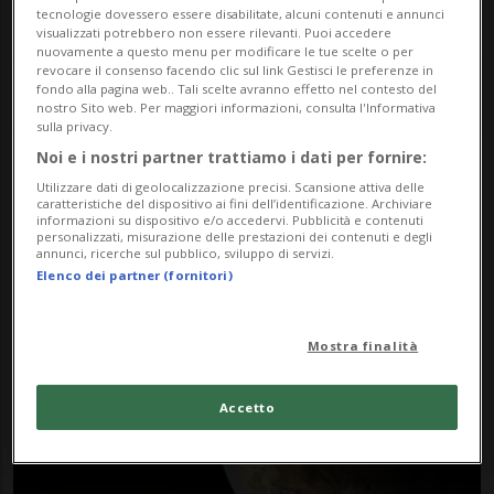
tecnologie dovessero essere disabilitate, alcuni contenuti e annunci
visualizzati potrebbero non essere rilevanti. Puoi accedere
nuovamente a questo menu per modificare le tue scelte o per
revocare il consenso facendo clic sul link Gestisci le preferenze in
fondo alla pagina web.. Tali scelte avranno effetto nel contesto del
nostro Sito web. Per maggiori informazioni, consulta l'Informativa
sulla privacy.
Noi e i nostri partner trattiamo i dati per fornire:
Notizie su Mondi
Utilizzare dati di geolocalizzazione precisi. Scansione attiva delle
caratteristiche del dispositivo ai fini dell’identificazione. Archiviare
informazioni su dispositivo e/o accedervi. Pubblicità e contenuti
personalizzati, misurazione delle prestazioni dei contenuti e degli
annunci, ricerche sul pubblico, sviluppo di servizi.
Segui le notizie e gli approfondimenti su
Elenco dei partner (fornitori)
Mondi.
Mostra finalità
Accetto