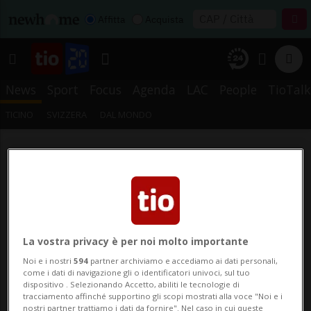
Affitta
Acquista
News
Sport
Focus
Agenda
LAC
People
TioTalk
TICINO
SVIZZERA
DAL MONDO
La vostra privacy è per noi molto importante
Noi e i nostri
594
partner archiviamo e accediamo ai dati personali,
come i dati di navigazione gli o identificatori univoci, sul tuo
dispositivo . Selezionando Accetto, abiliti le tecnologie di
tracciamento affinché supportino gli scopi mostrati alla voce "Noi e i
nostri partner trattiamo i dati da fornire". Nel caso in cui queste