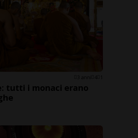
3 anni
4
1
: tutti i monaci erano
oghe