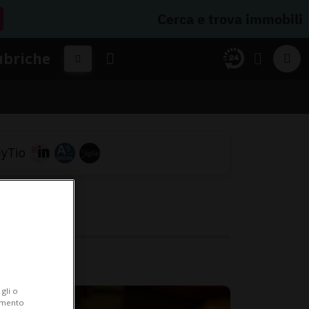
Cerca e trova immobili
ubriche
gli o
iamento