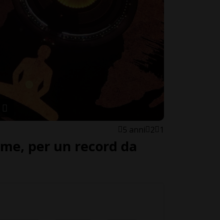
5 anni
2
1
mme, per un record da