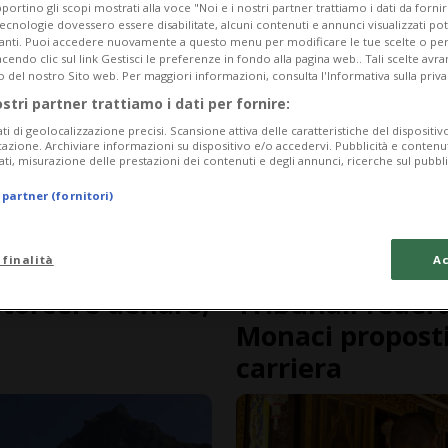
portino gli scopi mostrati alla voce "Noi e i nostri partner trattiamo i dati da fornir
tecnologie dovessero essere disabilitate, alcuni contenuti e annunci visualizzati 
vanti. Puoi accedere nuovamente a questo menu per modificare le tue scelte o per
endo clic sul link Gestisci le preferenze in fondo alla pagina web.. Tali scelte avr
o del nostro Sito web. Per maggiori informazioni, consulta l'Informativa sulla priva
ostri partner trattiamo i dati per fornire:
ati di geolocalizzazione precisi. Scansione attiva delle caratteristiche del dispositivo 
icazione. Archiviare informazioni su dispositivo e/o accedervi. Pubblicità e contenu
ati, misurazione delle prestazioni dei contenuti e degli annunci, ricerche sul pubbl
 partner (fornitori)
 finalità
Ac
1 anno
1
SVIZZERA
storcere denaro,
Tribunali federal
Monaci proposti 
carriera