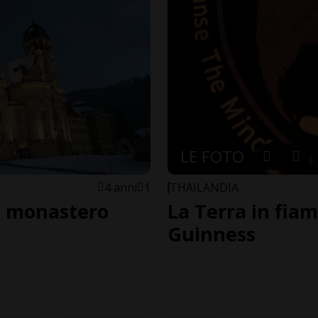
LE FOTO
4 anni
1
THAILANDIA
co monastero
La Terra in fia
Guinness