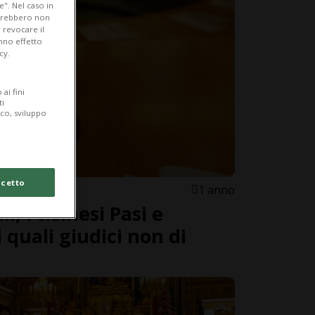
e". Nel caso in
potrebbero non
 revocare il
anno effetto
cy.
ai fini
ti
ico, sviluppo
cetto
1 anno
i, i ticinesi Pasi e
quali giudici non di