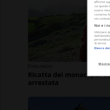
affinché sup
cui queste 
essere rile
consenso fac
nel contest
Noi e i n
Utilizzare d
dell’identif
personalizz
di servizi.
Elenco dei
Mostra
THAILANDIA
Ricatta dei monaci per e
arrestata