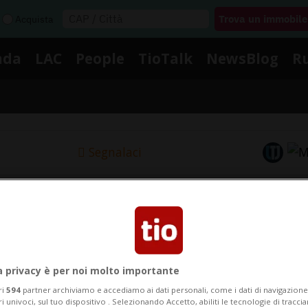
Acquista
nda
LAC
People
TioTalk
NewsBlog
R
Segnalaci
Notizie su Monaci
Segui le notizie e gli approfondimenti su Monaci.
a privacy è per noi molto importante
ri
594
partner archiviamo e accediamo ai dati personali, come i dati di navigazione 
ri univoci, sul tuo dispositivo . Selezionando Accetto, abiliti le tecnologie di tracc