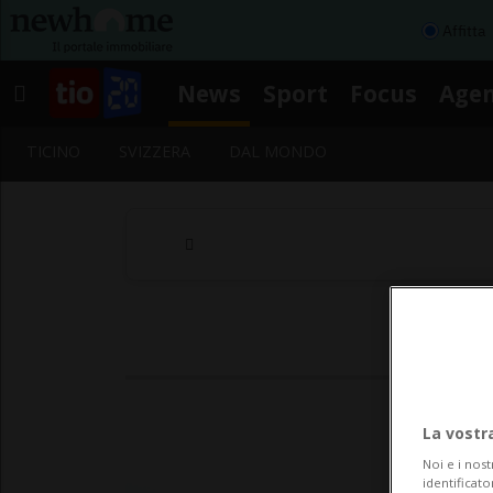
Affitta
News
Sport
Focus
Age
TICINO
SVIZZERA
DAL MONDO
La vostr
Noi e i nost
identificato