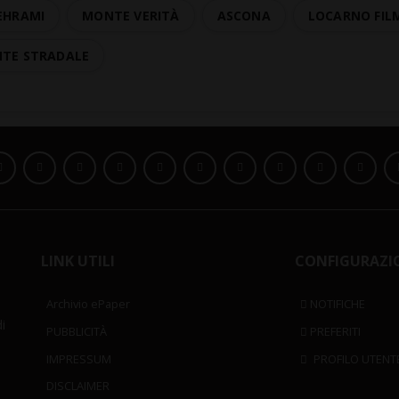
EHRAMI
MONTE VERITÀ
ASCONA
LOCARNO FILM
NTE STRADALE
LINK UTILI
CONFIGURAZI
Archivio ePaper
NOTIFICHE
i
PUBBLICITÀ
PREFERITI
IMPRESSUM
PROFILO UTENT
DISCLAIMER