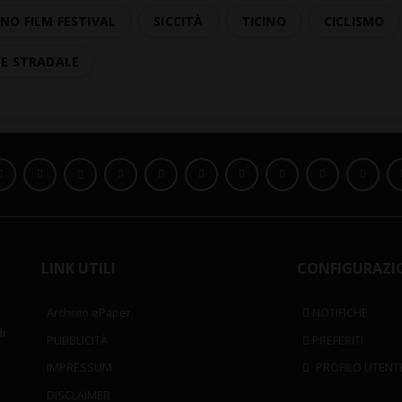
NO FILM FESTIVAL
SICCITÀ
TICINO
CICLISMO
TE STRADALE
LINK UTILI
CONFIGURAZI
Archivio ePaper
NOTIFICHE
i
PUBBLICITÀ
PREFERITI
IMPRESSUM
PROFILO UTENT
DISCLAIMER