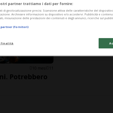
ostri partner trattiamo i dati per fornire:
ati di geolocalizzazione precisi. Scansione attiva delle caratteristiche del dispositivo 
icazione. Archiviare informazioni su dispositivo e/o accedervi. Pubblicità e contenu
ati, misurazione delle prestazioni dei contenuti e degli annunci, ricerche sul pubbl
 partner (fornitori)
 finalità
Ac
10 mesi
11
ni. Potrebbero