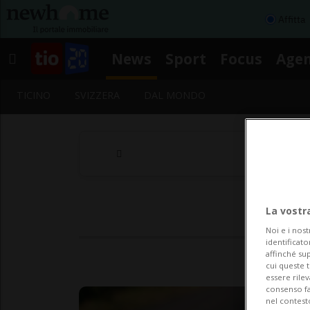
Affitta
News
Sport
Focus
Age
TICINO
SVIZZERA
DAL MONDO
La vostr
Noi e i nost
identificato
affinché sup
cui queste 
essere rile
consenso fac
nel contest