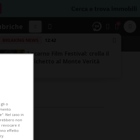
Cerca e trova immobili
1
ubriche
BREAKING NEWS
12:42
Locarno Film Festival: crolla il
palchetto al Monte Verità
gli o
iamento
e". Nel caso in
potrebbero non
 revocare il
anno effetto
cy.