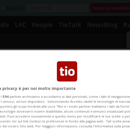
Acquista
nda
LAC
People
TioTalk
NewsBlog
R
Segnalaci
Notizie su Mobiglia
a privacy è per noi molto importante
ri
594
partner archiviamo e accediamo ai dati personali, come i dati di navigazione 
ri univoci, sul tuo dispositivo . Selezionando Accetto, abiliti le tecnologie di tracc
portino gli scopi mostrati alla voce "Noi e i nostri partner trattiamo i dati da fornir
Segui le notizie e gli approfondimenti su Mobiglia.
tecnologie dovessero essere disabilitate, alcuni contenuti e annunci visualizzati 
vanti. Puoi accedere nuovamente a questo menu per modificare le tue scelte o per
endo clic sul link Gestisci le preferenze in fondo alla pagina web.. Tali scelte avr
o del nostro Sito web. Per maggiori informazioni, consulta l'Informativa sulla priva