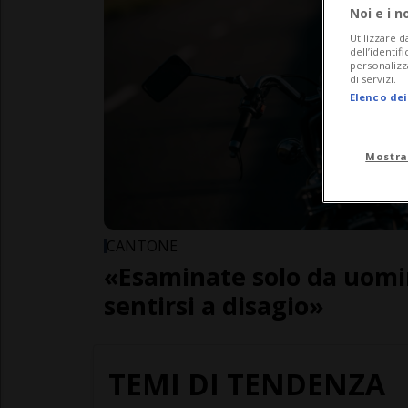
Noi e i n
Utilizzare d
dell’identif
personalizz
di servizi.
Elenco dei
Mostra
CANTONE
«Esaminate solo da uomi
sentirsi a disagio»
TEMI DI TENDENZA