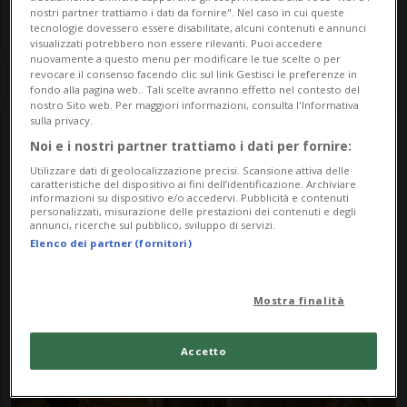
nostri partner trattiamo i dati da fornire". Nel caso in cui queste
tecnologie dovessero essere disabilitate, alcuni contenuti e annunci
visualizzati potrebbero non essere rilevanti. Puoi accedere
nuovamente a questo menu per modificare le tue scelte o per
revocare il consenso facendo clic sul link Gestisci le preferenze in
fondo alla pagina web.. Tali scelte avranno effetto nel contesto del
nostro Sito web. Per maggiori informazioni, consulta l'Informativa
sulla privacy.
Noi e i nostri partner trattiamo i dati per fornire:
Notizie su Miniere
Utilizzare dati di geolocalizzazione precisi. Scansione attiva delle
caratteristiche del dispositivo ai fini dell’identificazione. Archiviare
Industriali
informazioni su dispositivo e/o accedervi. Pubblicità e contenuti
personalizzati, misurazione delle prestazioni dei contenuti e degli
annunci, ricerche sul pubblico, sviluppo di servizi.
Elenco dei partner (fornitori)
Segui le notizie e gli approfondimenti su
Miniere Industriali.
Mostra finalità
Accetto