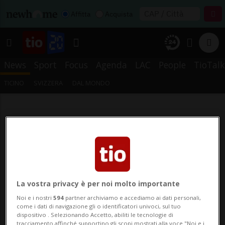
Affitta
Acquista
News
Sport
Focus
Agenda
LAC
People
TioTalk
TICINO
SVIZZERA
DAL MONDO
La vostra privacy è per noi molto importante
Noi e i nostri
594
partner archiviamo e accediamo ai dati personali,
come i dati di navigazione gli o identificatori univoci, sul tuo
dispositivo . Selezionando Accetto, abiliti le tecnologie di
tracciamento affinché supportino gli scopi mostrati alla voce "Noi e i