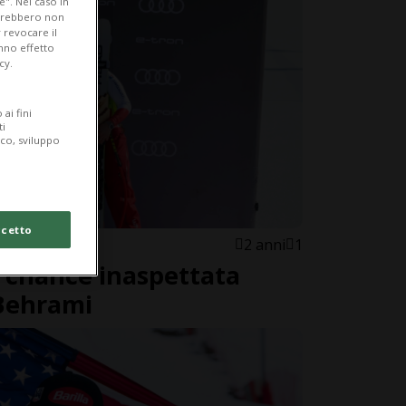
e". Nel caso in
potrebbero non
 revocare il
anno effetto
cy.
ai fini
ti
ico, sviluppo
cetto
2 anni
1
, chance inaspettata
Behrami