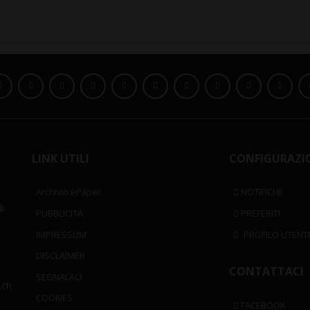
LINK UTILI
CONFIGURAZI
Archivio ePaper
NOTIFICHE
i
PUBBLICITÀ
PREFERITI
IMPRESSUM
PROFILO UTENT
DISCLAIMER
CONTATTACI
SEGNALACI
.ch
COOKIES
FACEBOOK