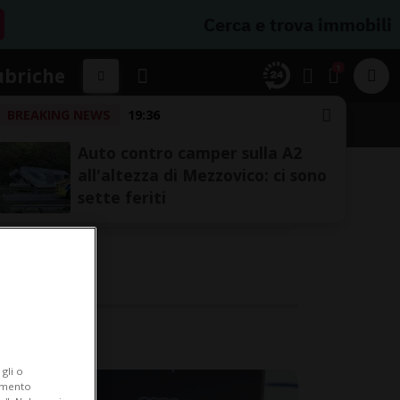
Cerca e trova immobili
1
ubriche
BREAKING NEWS
19:36
Auto contro camper sulla A2
all'altezza di Mezzovico: ci sono
sette feriti
n.
gli o
iamento