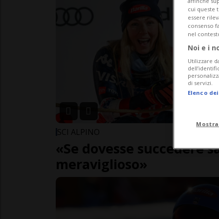
affinché sup
cui queste 
essere rile
consenso fac
nel contest
Noi e i n
Utilizzare d
dell’identif
personalizz
di servizi.
Elenco dei
Mostra
SCI ALPINO
«Se dovesse succedere s
meraviglioso»