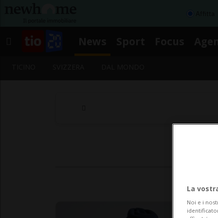
Affitta
News
Sport
Focus
Age
TICINO
SVIZZERA
DAL MONDO
S
La vostr
Noi e i nost
identificato