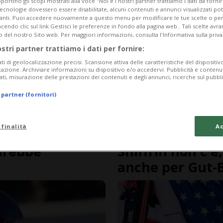
portino gli scopi mostrati alla voce "Noi e i nostri partner trattiamo i dati da fornir
tecnologie dovessero essere disabilitate, alcuni contenuti e annunci visualizzati 
vanti. Puoi accedere nuovamente a questo menu per modificare le tue scelte o per
endo clic sul link Gestisci le preferenze in fondo alla pagina web.. Tali scelte avr
o del nostro Sito web. Per maggiori informazioni, consulta l'Informativa sulla priva
ostri partner trattiamo i dati per fornire:
ati di geolocalizzazione precisi. Scansione attiva delle caratteristiche del dispositivo 
icazione. Archiviare informazioni su dispositivo e/o accedervi. Pubblicità e contenu
ati, misurazione delle prestazioni dei contenuti e degli annunci, ricerche sul pubbl
 partner (fornitori)
 finalità
Ac
1 anno
3
SCI ALPINO
arebbe
Shiffrin non c'è
anche per Gut-