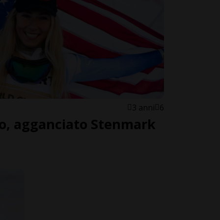
3 anni
6
llo, agganciato Stenmark