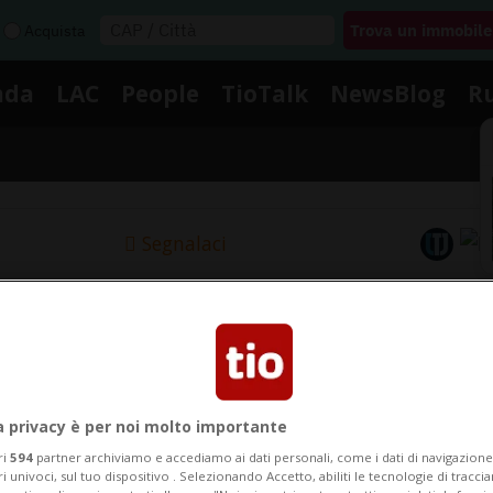
Acquista
nda
LAC
People
TioTalk
NewsBlog
R
Segnalaci
Notizie su Mikaela Shffrin
egui le notizie e gli approfondimenti su Mikaela Shffri
a privacy è per noi molto importante
ri
594
partner archiviamo e accediamo ai dati personali, come i dati di navigazione 
ri univoci, sul tuo dispositivo . Selezionando Accetto, abiliti le tecnologie di tracc