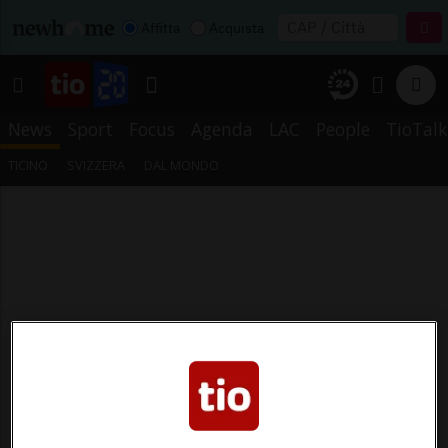
Affitta
Acquista
News
Sport
Focus
Agenda
LAC
People
TioTalk
TICINO
SVIZZERA
DAL MONDO