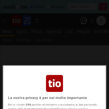
Affitta
Acquista
News
Sport
Focus
Agenda
LAC
People
TioTalk
TICINO
SVIZZERA
DAL MONDO
La vostra privacy è per noi molto importante
Noi e i nostri
594
partner archiviamo e accediamo ai dati personali,
come i dati di navigazione gli o identificatori univoci, sul tuo