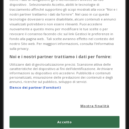
dispositivo . Selezionando Accetto, abiliti le tecnologie di
tracciamento affinché supportino gli scopi mostrati alla voce "Noi e i
nostri partner trattiamo i dati da fornire". Nel caso in cui queste
tecnologie dovessero essere disabilitate, alcuni contenuti e annunci
visualizzati potrebbero non essere rilevanti. Puoi accedere
nuovamente a questo menu per modificare le tue scelte o per
revocare il consenso facendo clic sul link Gestisci le preferenze in
fondo alla pagina web.. Tali scelte avranno effetto nel contesto del
nostro Sito web. Per maggiori informazioni, consulta l'Informativa
Notizie su Menta
sulla privacy.
Noi e i nostri partner trattiamo i dati per fornire:
Utilizzare dati di geolocalizzazione precisi. Scansione attiva delle
caratteristiche del dispositivo ai fini dell’identificazione. Archiviare
Segui le notizie e gli approfondimenti su
informazioni su dispositivo e/o accedervi. Pubblicità e contenuti
personalizzati, misurazione delle prestazioni dei contenuti e degli
Menta.
annunci, ricerche sul pubblico, sviluppo di servizi.
Elenco dei partner (fornitori)
Mostra finalità
Accetto