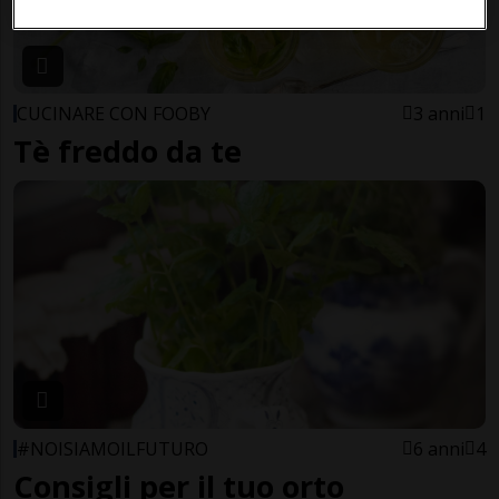
CUCINARE CON FOOBY
3 anni
1
Tè freddo da te
#NOISIAMOILFUTURO
6 anni
4
Consigli per il tuo orto