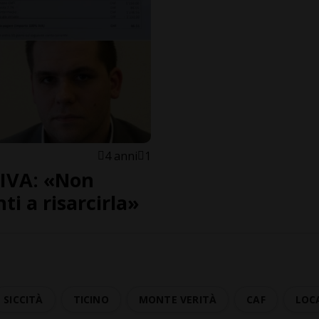
4 anni
1
'IVA: «Non
i a risarcirla»
SICCITÀ
TICINO
MONTE VERITÀ
CAF
LOC