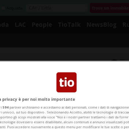
Acquista
nda
LAC
People
TioTalk
NewsBlog
R
Segnalaci
Notizie su Medico Del Traffic
a privacy è per noi molto importante
ri
594
partner archiviamo e accediamo ai dati personali, come i dati di navigazione 
ui le notizie e gli approfondimenti su Medico Del Traff
ri univoci, sul tuo dispositivo . Selezionando Accetto, abiliti le tecnologie di tracc
portino gli scopi mostrati alla voce "Noi e i nostri partner trattiamo i dati da fornir
tecnologie dovessero essere disabilitate, alcuni contenuti e annunci visualizzati 
vanti. Puoi accedere nuovamente a questo menu per modificare le tue scelte o per