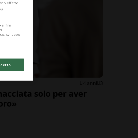
anno effetto
cy.
ai fini
ti
ico, sviluppo
cetto
4 anni
3
nacciata solo per aver
voro»