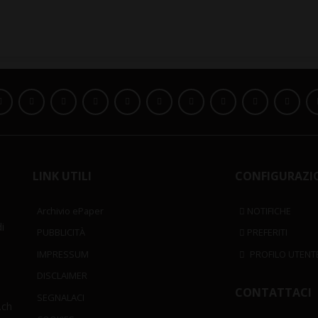
LINK UTILI
CONFIGURAZI
Archivio ePaper
NOTIFICHE
i
PUBBLICITÀ
PREFERITI
IMPRESSUM
PROFILO UTENT
DISCLAIMER
CONTATTACI
SEGNALACI
.ch