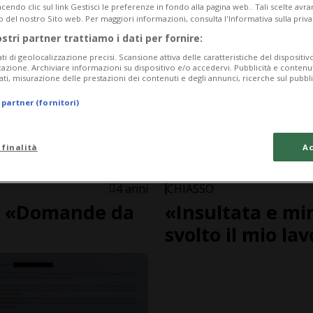
endo clic sul link Gestisci le preferenze in fondo alla pagina web.. Tali scelte avr
o del nostro Sito web. Per maggiori informazioni, consulta l'Informativa sulla priva
ostri partner trattiamo i dati per fornire:
ati di geolocalizzazione precisi. Scansione attiva delle caratteristiche del dispositivo 
icazione. Archiviare informazioni su dispositivo e/o accedervi. Pubblicità e contenu
ati, misurazione delle prestazioni dei contenuti e degli annunci, ricerche sul pubbl
 partner (fornitori)
 finalità
Ac
4 anni
CHIASSO
A: «Domande da
«Insultata e mi
svolto il mio la