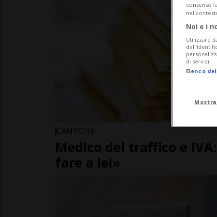
consenso fac
nel contest
Noi e i n
Utilizzare d
dell’identif
personalizz
di servizi.
Elenco dei
Mostra
CANTONE
Medico del traffico e IV
fare a lei»