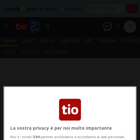
Affitta
Acquista
News
Sport
Focus
Agenda
LAC
People
TioTalk
TICINO
SVIZZERA
DAL MONDO
La vostra privacy è per noi molto importante
Noi e i nostri
594
partner archiviamo e accediamo ai dati personali,