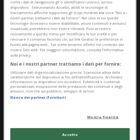
come i dati di navigazione gli o identificatori univoci, sul tuo
dispositivo . Selezionando Accetto, abiliti le tecnologie di
tracciamento affinché supportino gli scopi mostrati alla voce "Noi e i
nostri partner trattiamo i dati da fornire". Nel caso in cui queste
tecnologie dovessero essere disabilitate, alcuni contenuti e annunci
visualizzati potrebbero non essere rilevanti. Puoi accedere
nuovamente a questo menu per modificare le tue scelte o per
revocare il consenso facendo clic sul link Gestisci le preferenze in
fondo alla pagina web.. Tali scelte avranno effetto nel contesto del
nostro Sito web. Per maggiori informazioni, consulta l'Informativa
Notizie su Meccatronici
sulla privacy.
Noi e i nostri partner trattiamo i dati per fornire:
Utilizzare dati di geolocalizzazione precisi. Scansione attiva delle
Segui le notizie e gli approfondimenti su
caratteristiche del dispositivo ai fini dell’identificazione. Archiviare
informazioni su dispositivo e/o accedervi. Pubblicità e contenuti
Meccatronici.
personalizzati, misurazione delle prestazioni dei contenuti e degli
annunci, ricerche sul pubblico, sviluppo di servizi.
Elenco dei partner (fornitori)
Mostra finalità
Accetto