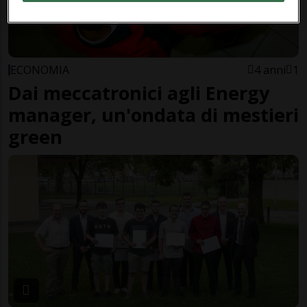
ECONOMIA
4 anni
1
Dai meccatronici agli Energy
manager, un'ondata di mestieri
green