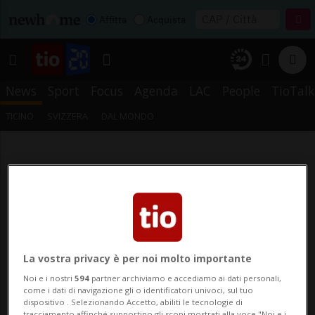
Affitta
Acquista
News
Sport
Focus
Agenda
LAC
People
TioTalk
TICINO
SVIZZERA
DAL MONDO
La vostra privacy è per noi molto importante
Noi e i nostri
594
partner archiviamo e accediamo ai dati personali,
come i dati di navigazione gli o identificatori univoci, sul tuo
dispositivo . Selezionando Accetto, abiliti le tecnologie di
tracciamento affinché supportino gli scopi mostrati alla voce "Noi e i