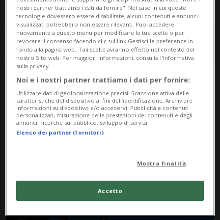
nostri partner trattiamo i dati da fornire". Nel caso in cui queste
tecnologie dovessero essere disabilitate, alcuni contenuti e annunci
visualizzati potrebbero non essere rilevanti. Puoi accedere
nuovamente a questo menu per modificare le tue scelte o per
revocare il consenso facendo clic sul link Gestisci le preferenze in
fondo alla pagina web.. Tali scelte avranno effetto nel contesto del
nostro Sito web. Per maggiori informazioni, consulta l'Informativa
sulla privacy.
Noi e i nostri partner trattiamo i dati per fornire:
Notizie su Mayo Clinic
Utilizzare dati di geolocalizzazione precisi. Scansione attiva delle
Care
caratteristiche del dispositivo ai fini dell’identificazione. Archiviare
informazioni su dispositivo e/o accedervi. Pubblicità e contenuti
personalizzati, misurazione delle prestazioni dei contenuti e degli
annunci, ricerche sul pubblico, sviluppo di servizi.
Elenco dei partner (fornitori)
Segui le notizie e gli approfondimenti su
Mayo Clinic Care.
Mostra finalità
Accetto