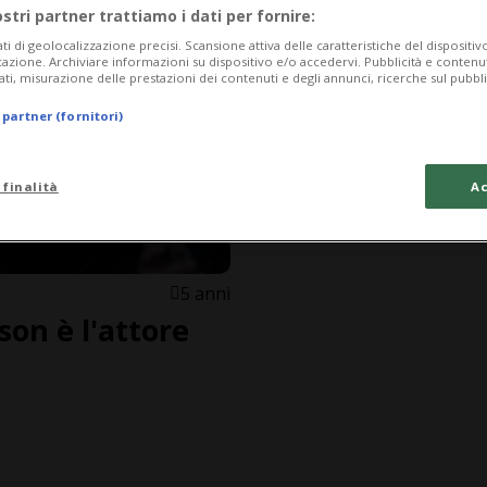
ostri partner trattiamo i dati per fornire:
ati di geolocalizzazione precisi. Scansione attiva delle caratteristiche del dispositivo 
icazione. Archiviare informazioni su dispositivo e/o accedervi. Pubblicità e contenu
ati, misurazione delle prestazioni dei contenuti e degli annunci, ricerche sul pubbl
 partner (fornitori)
 finalità
Ac
5 anni
on è l'attore