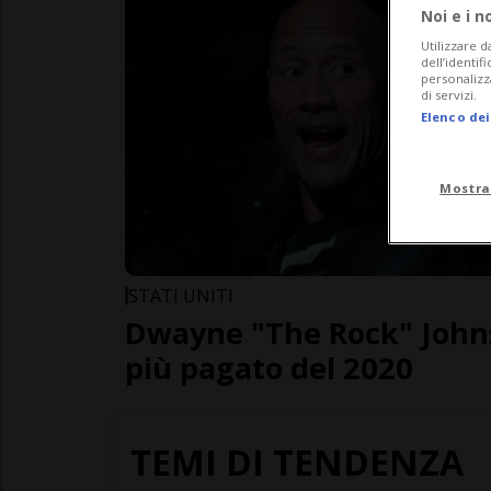
Noi e i n
Utilizzare d
dell’identif
personalizz
di servizi.
Elenco dei
Mostra
STATI UNITI
Dwayne "The Rock" Johns
più pagato del 2020
TEMI DI TENDENZA