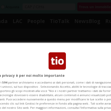
Acquista
nda
LAC
People
TioTalk
NewsBlog
R
Segnalaci
Notizie su Mark Wahlberg
a privacy è per noi molto importante
ri
594
partner archiviamo e accediamo ai dati personali, come i dati di navigazione 
ri univoci, sul tuo dispositivo . Selezionando Accetto, abiliti le tecnologie di tracc
portino gli scopi mostrati alla voce "Noi e i nostri partner trattiamo i dati da fornir
egui le notizie e gli approfondimenti su Mark Wahlber
tecnologie dovessero essere disabilitate, alcuni contenuti e annunci visualizzati 
vanti. Puoi accedere nuovamente a questo menu per modificare le tue scelte o per
endo clic sul link Gestisci le preferenze in fondo alla pagina web.. Tali scelte avr
o del nostro Sito web. Per maggiori informazioni, consulta l'Informativa sulla priva