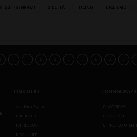
A GUT-BEHRAMI
SICCITÀ
TICINO
CICLISMO
LINK UTILI
CONFIGURAZI
Archivio ePaper
NOTIFICHE
i
PUBBLICITÀ
PREFERITI
IMPRESSUM
PROFILO UTENT
DISCLAIMER