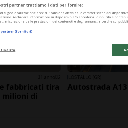
ostri partner trattiamo i dati per fornire:
ati di geolocalizzazione precisi. Scansione attiva delle caratteristiche del dispositivo 
icazione. Archiviare informazioni su dispositivo e/o accedervi. Pubblicità e contenu
ati, misurazione delle prestazioni dei contenuti e degli annunci, ricerche sul pubbl
 partner (fornitori)
 finalità
Ac
1 anno
2
LOSTALLO (GR)
e fabbricati tira
Autostrada A13
milioni di