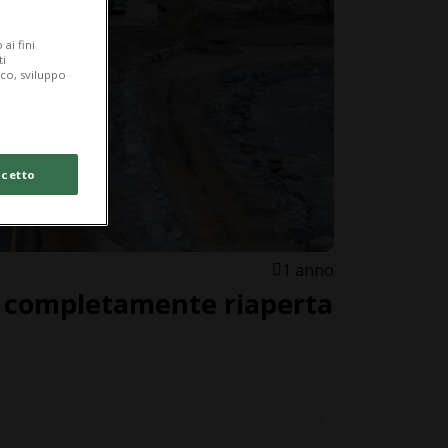
ai fini
ti
ico, sviluppo
cetto
1 anno
 completamente riaperta