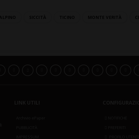
 ALPINO
SICCITÀ
TICINO
MONTE VERITÀ
C
LINK UTILI
CONFIGURAZI
Archivio ePaper
NOTIFICHE
i
PUBBLICITÀ
PREFERITI
IMPRESSUM
PROFILO UTENT