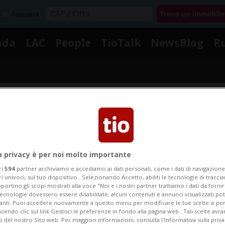
Acquista
nda
LAC
People
TioTalk
NewsBlog
R
Segnalaci
otizie su Maltempo Mesolci
a privacy è per noi molto importante
ri
594
partner archiviamo e accediamo ai dati personali, come i dati di navigazione 
ri univoci, sul tuo dispositivo . Selezionando Accetto, abiliti le tecnologie di tracc
portino gli scopi mostrati alla voce "Noi e i nostri partner trattiamo i dati da fornir
i le notizie e gli approfondimenti su Maltempo Mesol
tecnologie dovessero essere disabilitate, alcuni contenuti e annunci visualizzati 
vanti. Puoi accedere nuovamente a questo menu per modificare le tue scelte o per
endo clic sul link Gestisci le preferenze in fondo alla pagina web.. Tali scelte avr
o del nostro Sito web. Per maggiori informazioni, consulta l'Informativa sulla priva