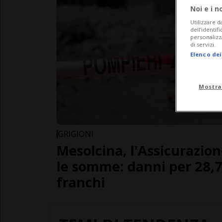
Noi e i n
Utilizzare d
dell’identif
personalizz
di servizi.
Elenco dei
Mostra
GRIGIONI
Mesolcina, l'Assicurazion
le somme: danni per 28,7 
franchi