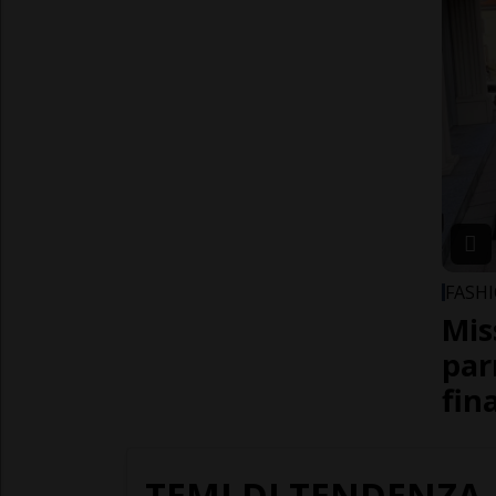
FASH
Mis
par
fin
TEMI DI TENDENZA