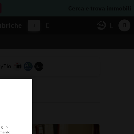
Cerca e trova immobili
ubriche
gli o
iamento