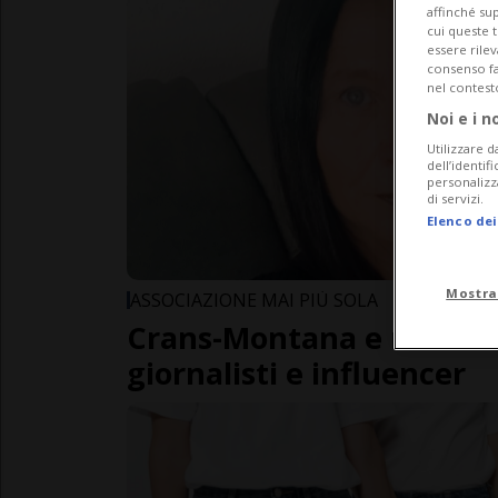
affinché sup
cui queste 
essere rile
consenso fac
nel contest
Noi e i n
Utilizzare d
dell’identif
personalizz
di servizi.
Elenco dei
Mostra
ASSOCIAZIONE MAI PIÙ SOLA
Crans-Montana e media it
giornalisti e influencer