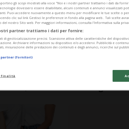
portino gli scopi mostrati alla voce "Noi e i nostri partner trattiamo i dati da fornir
tecnologie dovessero essere disabilitate, alcuni contenuti e annunci visualizzati 
vanti. Puoi accedere nuovamente a questo menu per modificare le tue scelte o per
endo clic sul link Gestisci le preferenze in fondo alla pagina web.. Tali scelte avr
o del nostro Sito web. Per maggiori informazioni, consulta l'Informativa sulla priva
ostri partner trattiamo i dati per fornire:
ati di geolocalizzazione precisi. Scansione attiva delle caratteristiche del dispositivo 
icazione. Archiviare informazioni su dispositivo e/o accedervi. Pubblicità e contenu
ati, misurazione delle prestazioni dei contenuti e degli annunci, ricerche sul pubbl
 partner (fornitori)
 finalità
Ac
7 mesi
LUGANO
aliani,
Una droga chia