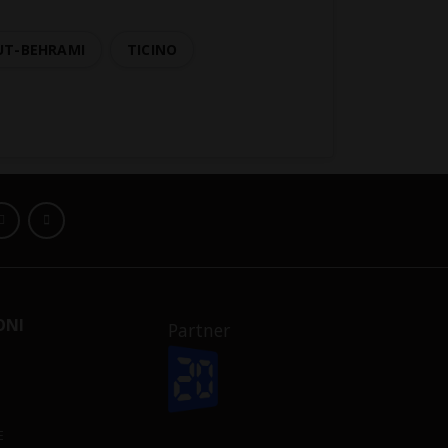
UT-BEHRAMI
TICINO
ONI
Partner
E