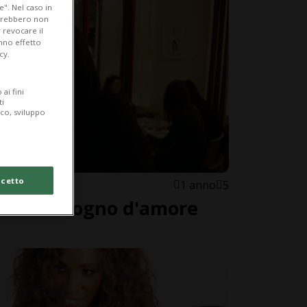
e". Nel caso in
potrebbero non
 revocare il
anno effetto
cy.
ai fini
ti
ico, sviluppo
cetto
1 anno
5
mata bisogno d'amore