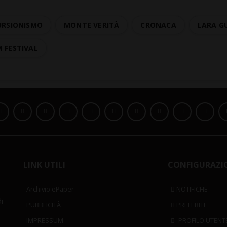
URSIONISMO
MONTE VERITÀ
CRONACA
LARA G
 FESTIVAL
LINK UTILI
CONFIGURAZI
Archivio ePaper
NOTIFICHE
i
PUBBLICITÀ
PREFERITI
IMPRESSUM
PROFILO UTENT