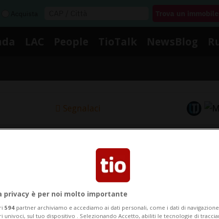
Acquista
nda
LAC
People
TioTalk
NewsBlog
R
Segnalaci
Notizie su Mai Piu Sola
Segui le notizie e gli approfondimenti su Mai Piu Sola.
a privacy è per noi molto importante
ri
594
partner archiviamo e accediamo ai dati personali, come i dati di navigazione 
ri univoci, sul tuo dispositivo . Selezionando Accetto, abiliti le tecnologie di tracc