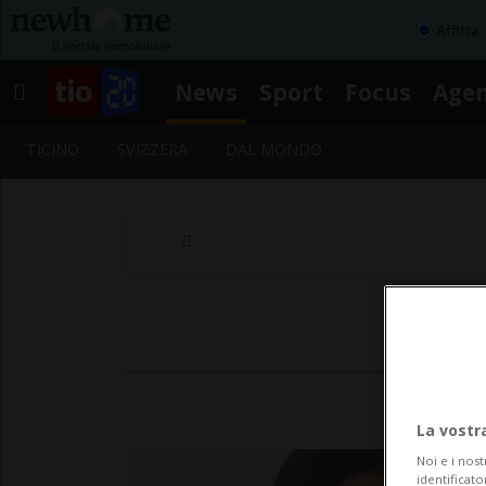
Affitta
News
Sport
Focus
Age
TICINO
SVIZZERA
DAL MONDO
La vostr
Noi e i nost
identificato