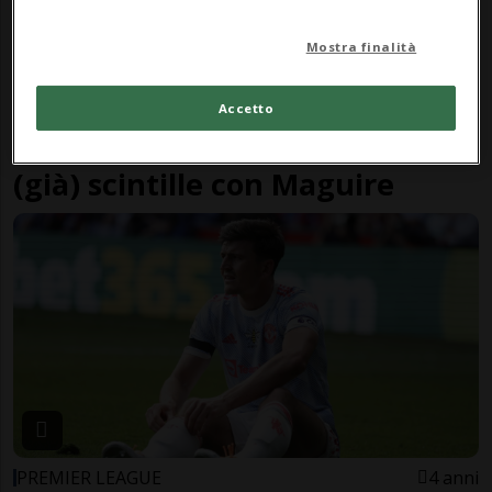
Mostra finalità
SERIE A
3 anni
2
Accetto
Andrè Onana & United... e sono
(già) scintille con Maguire
PREMIER LEAGUE
4 anni