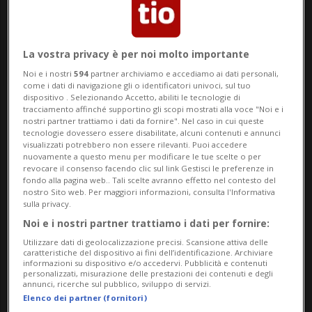
La vostra privacy è per noi molto importante
Noi e i nostri
594
partner archiviamo e accediamo ai dati personali,
come i dati di navigazione gli o identificatori univoci, sul tuo
dispositivo . Selezionando Accetto, abiliti le tecnologie di
tracciamento affinché supportino gli scopi mostrati alla voce "Noi e i
Notizie su Maguire
nostri partner trattiamo i dati da fornire". Nel caso in cui queste
tecnologie dovessero essere disabilitate, alcuni contenuti e annunci
visualizzati potrebbero non essere rilevanti. Puoi accedere
nuovamente a questo menu per modificare le tue scelte o per
Segui le notizie e gli approfondimenti su
revocare il consenso facendo clic sul link Gestisci le preferenze in
fondo alla pagina web.. Tali scelte avranno effetto nel contesto del
Maguire.
nostro Sito web. Per maggiori informazioni, consulta l'Informativa
sulla privacy.
Noi e i nostri partner trattiamo i dati per fornire:
Utilizzare dati di geolocalizzazione precisi. Scansione attiva delle
caratteristiche del dispositivo ai fini dell’identificazione. Archiviare
informazioni su dispositivo e/o accedervi. Pubblicità e contenuti
personalizzati, misurazione delle prestazioni dei contenuti e degli
annunci, ricerche sul pubblico, sviluppo di servizi.
Elenco dei partner (fornitori)