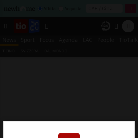
Affitta
Acquista
News
Sport
Focus
Agenda
LAC
People
TioTalk
TICINO
SVIZZERA
DAL MONDO