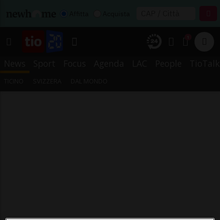
Affitta
Acquista
1
News
Sport
Focus
Agenda
LAC
People
TioTalk
TICINO
SVIZZERA
DAL MONDO