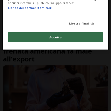
annunci, ricerche sul pubblico, sviluppo di servizi.
Elenco dei partner (fornitori)
Mostra finalità
SVIZZERA
9 mesi
Accetto
Orologi svizzeri in difficoltà: la
frenata americana fa male
all'export