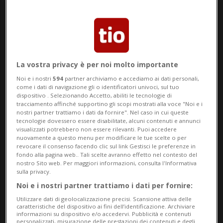
La vostra privacy è per noi molto importante
Noi e i nostri
594
partner archiviamo e accediamo ai dati personali,
Notizie su Made In
come i dati di navigazione gli o identificatori univoci, sul tuo
dispositivo . Selezionando Accetto, abiliti le tecnologie di
Switzerland
tracciamento affinché supportino gli scopi mostrati alla voce "Noi e i
nostri partner trattiamo i dati da fornire". Nel caso in cui queste
tecnologie dovessero essere disabilitate, alcuni contenuti e annunci
visualizzati potrebbero non essere rilevanti. Puoi accedere
nuovamente a questo menu per modificare le tue scelte o per
Segui le notizie e gli approfondimenti su
revocare il consenso facendo clic sul link Gestisci le preferenze in
Made In Switzerland.
fondo alla pagina web.. Tali scelte avranno effetto nel contesto del
nostro Sito web. Per maggiori informazioni, consulta l'Informativa
sulla privacy.
Noi e i nostri partner trattiamo i dati per fornire:
Utilizzare dati di geolocalizzazione precisi. Scansione attiva delle
caratteristiche del dispositivo ai fini dell’identificazione. Archiviare
informazioni su dispositivo e/o accedervi. Pubblicità e contenuti
personalizzati, misurazione delle prestazioni dei contenuti e degli