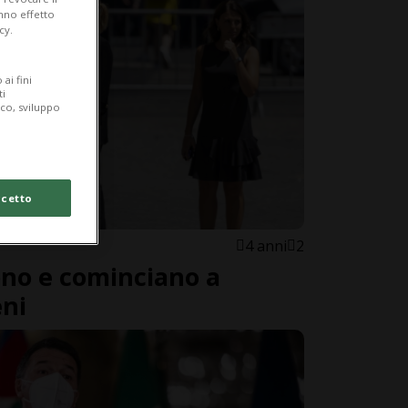
anno effetto
cy.
ai fini
ti
ico, sviluppo
cetto
4 anni
2
no e cominciano a
eni