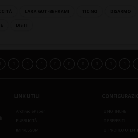
CCITÀ
LARA GUT-BEHRAMI
TICINO
DISARMO
LE
DISTI
LINK UTILI
CONFIGURAZI
Archivio ePaper
NOTIFICHE
i
PUBBLICITÀ
PREFERITI
IMPRESSUM
PROFILO UTENT