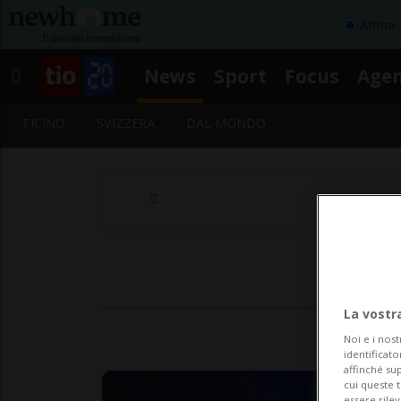
Affitta
News
Sport
Focus
Age
TICINO
SVIZZERA
DAL MONDO
La vostr
Noi e i nost
identificato
affinché sup
cui queste 
essere rile