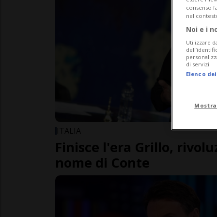
consenso fac
nel contest
Noi e i n
Utilizzare d
dell’identif
personalizz
di servizi.
Elenco dei
Mostra
ITALIA
Finisce l'era Grillo, rivo
nome di Conte