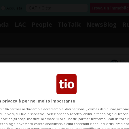
Acquista
nda
LAC
People
TioTalk
NewsBlog
R
Segnalaci
Notizie su M5s
a privacy è per noi molto importante
Segui le notizie e gli approfondimenti su M5s.
ri
594
partner archiviamo e accediamo ai dati personali, come i dati di navigazione 
ri univoci, sul tuo dispositivo . Selezionando Accetto, abiliti le tecnologie di tracc
portino gli scopi mostrati alla voce "Noi e i nostri partner trattiamo i dati da fornir
tecnologie dovessero essere disabilitate, alcuni contenuti e annunci visualizzati 
vanti. Puoi accedere nuovamente a questo menu per modificare le tue scelte o per