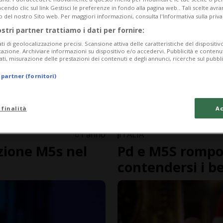
endo clic sul link Gestisci le preferenze in fondo alla pagina web.. Tali scelte avr
o del nostro Sito web. Per maggiori informazioni, consulta l'Informativa sulla priva
ostri partner trattiamo i dati per fornire:
ati di geolocalizzazione precisi. Scansione attiva delle caratteristiche del dispositivo 
icazione. Archiviare informazioni su dispositivo e/o accedervi. Pubblicità e contenu
ati, misurazione delle prestazioni dei contenuti e degli annunci, ricerche sul pubbl
 partner (fornitori)
 finalità
Ac
1 anno
ITALIA
luzione M5s nel
Pd e M5S rompo
contendersi i b