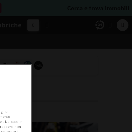
Cerca e trova immobili
ubriche
gli o
iamento
e". Nel caso in
potrebbero non
 revocare il