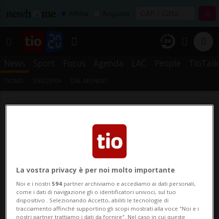
Affitta
Acquista
News
Sport
Focus
Agenda
LAC
People
TioTalk
TICINO
SVIZZERA
DAL MONDO
La vostra privacy è per noi molto importante
Noi e i nostri
594
partner archiviamo e accediamo ai dati personali,
come i dati di navigazione gli o identificatori univoci, sul tuo
dispositivo . Selezionando Accetto, abiliti le tecnologie di
tracciamento affinché supportino gli scopi mostrati alla voce "Noi e i
nostri partner trattiamo i dati da fornire". Nel caso in cui queste