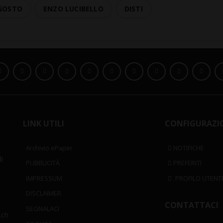
GOSTO
ENZO LUCIBELLO
DISTI
LINK UTILI
CONFIGURAZI
Archivio ePaper
NOTIFICHE
i
PUBBLICITÀ
PREFERITI
IMPRESSUM
PROFILO UTENT
DISCLAIMER
CONTATTACI
SEGNALACI
.ch