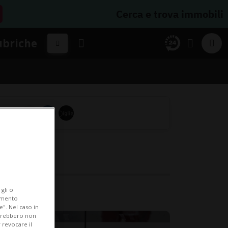
Cerca e trova immobili
ubriche
gli o
iamento
e". Nel caso in
potrebbero non
 revocare il