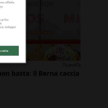
anno effetto
cy.
ai fini
ti
ico, sviluppo
cetto
3 anni
3
non basta: il Berna caccia