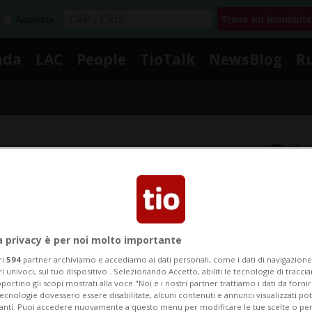
Acquista
nda
LAC
People
TioTalk
NewsBlog
R
Segnalaci
Notizie su Lundskog
a privacy è per noi molto importante
ri
594
partner archiviamo e accediamo ai dati personali, come i dati di navigazione 
Segui le notizie e gli approfondimenti su Lundskog.
ri univoci, sul tuo dispositivo . Selezionando Accetto, abiliti le tecnologie di tracc
portino gli scopi mostrati alla voce "Noi e i nostri partner trattiamo i dati da fornir
tecnologie dovessero essere disabilitate, alcuni contenuti e annunci visualizzati 
vanti. Puoi accedere nuovamente a questo menu per modificare le tue scelte o per