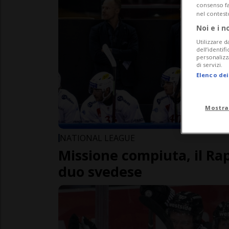
consenso fac
nel contest
Noi e i n
Utilizzare d
dell’identif
personalizz
di servizi.
Elenco dei
Mostra
NATIONAL LEAGUE
Missione compiuta, il Ra
duo svedese