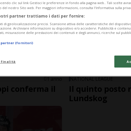
endo clic sul link Gestisci le preferenze in fondo alla pagina web.. Tali scelte avr
o del nostro Sito web. Per maggiori informazioni, consulta l'Informativa sulla priva
ostri partner trattiamo i dati per fornire:
ati di geolocalizzazione precisi. Scansione attiva delle caratteristiche del dispositivo 
icazione. Archiviare informazioni su dispositivo e/o accedervi. Pubblicità e contenu
ati, misurazione delle prestazioni dei contenuti e degli annunci, ricerche sul pubbl
 partner (fornitori)
 finalità
Ac
1 anno
NATIONAL LEAGUE
ppi conferma il
Il quinto posto 
Lundskog