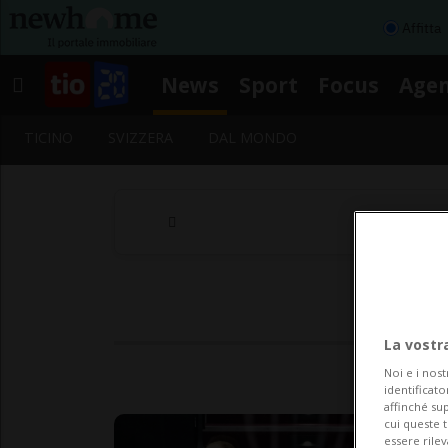
Affitta
News
Sport
Focus
Age
TICINO
SVIZZERA
DAL MONDO
La vostr
Noi e i nost
identificato
affinché sup
cui queste 
essere rile