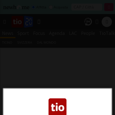
Affitta
Acquista
News
Sport
Focus
Agenda
LAC
People
TioTalk
TICINO
SVIZZERA
DAL MONDO