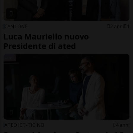
CANTONE
2 anni
1
Luca Mauriello nuovo
Presidente di ated
ATED ICT-TICINO
4 anni