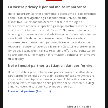
La vostra privacy è per noi molto importante
Noi e i nostri
594
partner archiviamo e accediamo ai dati personali,
come i dati di navigazione gli o identificatori univoci, sul tuo
dispositivo . Selezionando Accetto, abiliti le tecnologie di
tracciamento affinché supportino gli scopi mostrati alla voce "Noi e i
nostri partner trattiamo i dati da fornire". Nel caso in cui queste
tecnologie dovessero essere disabilitate, alcuni contenuti e annunci
visualizzati potrebbero non essere rilevanti. Puoi accedere
Notizie su Luca
nuovamente a questo menu per modificare le tue scelte o per
revocare il consenso facendo clic sul link Gestisci le preferenze in
Mauriello
fondo alla pagina web.. Tali scelte avranno effetto nel contesto del
nostro Sito web. Per maggiori informazioni, consulta l'Informativa
sulla privacy.
Noi e i nostri partner trattiamo i dati per fornire:
Segui le notizie e gli approfondimenti su
Utilizzare dati di geolocalizzazione precisi. Scansione attiva delle
Luca Mauriello.
caratteristiche del dispositivo ai fini dell’identificazione. Archiviare
informazioni su dispositivo e/o accedervi. Pubblicità e contenuti
personalizzati, misurazione delle prestazioni dei contenuti e degli
annunci, ricerche sul pubblico, sviluppo di servizi.
Elenco dei partner (fornitori)
Mostra finalità