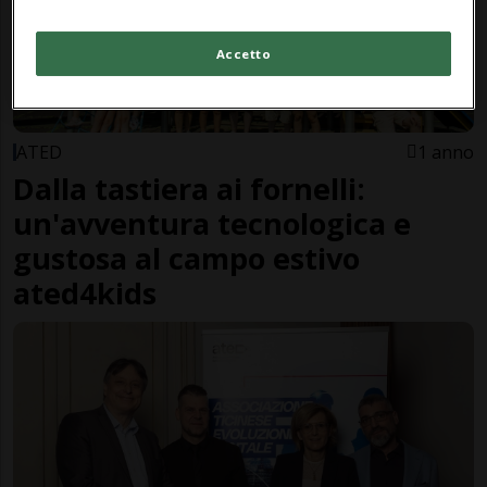
Accetto
ATED
1 anno
Dalla tastiera ai fornelli:
un'avventura tecnologica e
gustosa al campo estivo
ated4kids