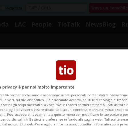
Acquista
nda
LAC
People
TioTalk
NewsBlog
R
Segnalaci
Notizie su Lista Congiunta
a privacy è per noi molto importante
ri
594
partner archiviamo e accediamo ai dati personali, come i dati di navigazione 
ri univoci, sul tuo dispositivo . Selezionando Accetto, abiliti le tecnologie di tracc
portino gli scopi mostrati alla voce "Noi e i nostri partner trattiamo i dati da fornir
egui le notizie e gli approfondimenti su Lista Congiunt
tecnologie dovessero essere disabilitate, alcuni contenuti e annunci visualizzati 
vanti. Puoi accedere nuovamente a questo menu per modificare le tue scelte o per
endo clic sul link Gestisci le preferenze in fondo alla pagina web.. Tali scelte avr
o del nostro Sito web. Per maggiori informazioni, consulta l'Informativa sulla priva