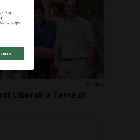
ai fini
ti
ico, sviluppo
cetto
5 anni
i Liberali a Terre di