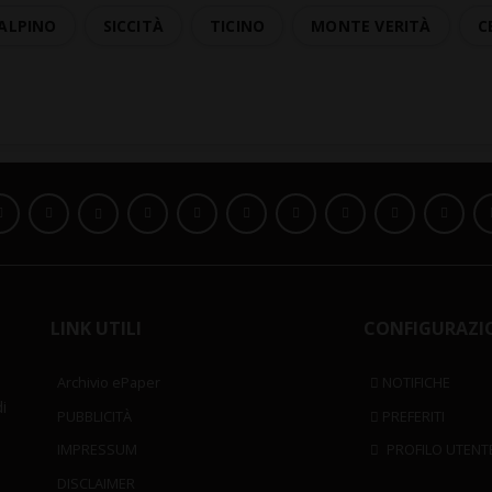
 ALPINO
SICCITÀ
TICINO
MONTE VERITÀ
C
LINK UTILI
CONFIGURAZI
Archivio ePaper
NOTIFICHE
i
PUBBLICITÀ
PREFERITI
IMPRESSUM
PROFILO UTENT
DISCLAIMER