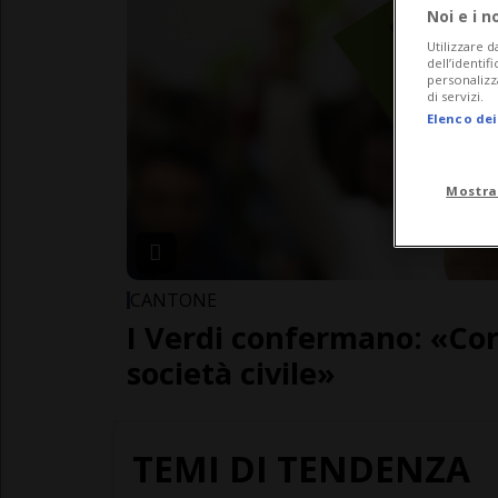
Noi e i n
Utilizzare d
dell’identif
personalizz
di servizi.
Elenco dei
Mostra
CANTONE
I Verdi confermano: «Co
società civile»
TEMI DI TENDENZA