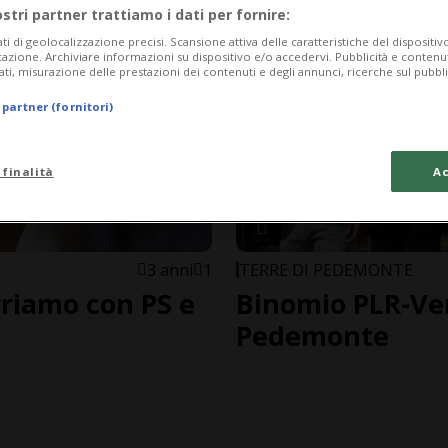
ostri partner trattiamo i dati per fornire:
ati di geolocalizzazione precisi. Scansione attiva delle caratteristiche del dispositivo 
icazione. Archiviare informazioni su dispositivo e/o accedervi. Pubblicità e contenu
ati, misurazione delle prestazioni dei contenuti e degli annunci, ricerche sul pubbl
 partner (fornitori)
 finalità
Ac
3 anni
1
TERRE DI PEDEMONTE
rriamo con PS e
Binomio PLR-Verd
Pedemonte