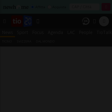
Affitta
Acquista
News
Sport
Focus
Agenda
LAC
People
TioTalk
TICINO
SVIZZERA
DAL MONDO