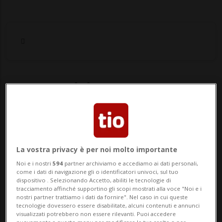
Notizie su Lavoro
Forzato
Segui le notizie e gli approfondimenti su
La vostra privacy è per noi molto importante
Lavoro Forzato.
Noi e i nostri
594
partner archiviamo e accediamo ai dati personali,
come i dati di navigazione gli o identificatori univoci, sul tuo
dispositivo . Selezionando Accetto, abiliti le tecnologie di
tracciamento affinché supportino gli scopi mostrati alla voce "Noi e i
nostri partner trattiamo i dati da fornire". Nel caso in cui queste
tecnologie dovessero essere disabilitate, alcuni contenuti e annunci
visualizzati potrebbero non essere rilevanti. Puoi accedere