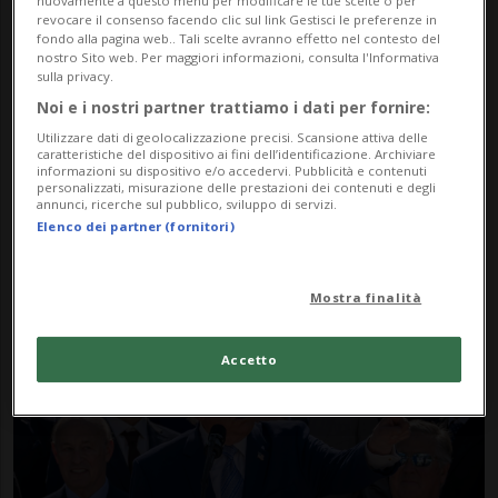
nuovamente a questo menu per modificare le tue scelte o per
revocare il consenso facendo clic sul link Gestisci le preferenze in
fondo alla pagina web.. Tali scelte avranno effetto nel contesto del
nostro Sito web. Per maggiori informazioni, consulta l'Informativa
sulla privacy.
Noi e i nostri partner trattiamo i dati per fornire:
Utilizzare dati di geolocalizzazione precisi. Scansione attiva delle
SVIZZERA
1 sett
caratteristiche del dispositivo ai fini dell’identificazione. Archiviare
informazioni su dispositivo e/o accedervi. Pubblicità e contenuti
Svizzera, oltre 530 vittime della
personalizzati, misurazione delle prestazioni dei contenuti e degli
annunci, ricerche sul pubblico, sviluppo di servizi.
tratta assistite nel 2025:
Elenco dei partner (fornitori)
crescono i casi ma poche
condanne
Mostra finalità
Accetto