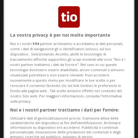
La vostra privacy è per noi molto importante
Noi e i nostri
594
partner archiviamo e accediamo ai dati personali,
come i dati di navigazione gli o identificatori univoci, sul tuo
Notizie su Landrini
dispositivo . Selezionando Accetto, abiliti le tecnologie di
tracciamento affinché supportino gli scopi mostrati alla voce "Noi e i
nostri partner trattiamo i dati da fornire". Nel caso in cui queste
tecnologie dovessero essere disabilitate, alcuni contenuti e annunci
Segui le notizie e gli approfondimenti su
visualizzati potrebbero non essere rilevanti. Puoi accedere
nuovamente a questo menu per modificare le tue scelte o per
Landrini.
revocare il consenso facendo clic sul link Gestisci le preferenze in
fondo alla pagina web.. Tali scelte avranno effetto nel contesto del
nostro Sito web. Per maggiori informazioni, consulta l'Informativa
sulla privacy.
Noi e i nostri partner trattiamo i dati per fornire:
Utilizzare dati di geolocalizzazione precisi. Scansione attiva delle
caratteristiche del dispositivo ai fini dell’identificazione. Archiviare
informazioni su dispositivo e/o accedervi. Pubblicità e contenuti
personalizzati, misurazione delle prestazioni dei contenuti e degli
annunci, ricerche sul pubblico, sviluppo di servizi.