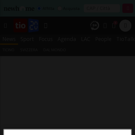
Affitta
Acquista
1
News
Sport
Focus
Agenda
LAC
People
TioTalk
TICINO
SVIZZERA
DAL MONDO