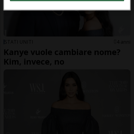
STATI UNITI
4 anni
Kanye vuole cambiare nome?
Kim, invece, no