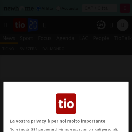
Affitta
Acquista
News
Sport
Focus
Agenda
LAC
People
TioTalk
TICINO
SVIZZERA
DAL MONDO
La vostra privacy è per noi molto importante
Noi e i nostri
594
partner archiviamo e accediamo ai dati personali,