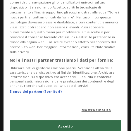
come i dati di navigazione gli o identificatori univoci, sul tuo
dispositivo . Selezionando Accetto, abiliti le tecnologie di
tracciamento affinché supportino gli scopi mostrati alla voce "Noi e i
nostri partner trattiamo i dati da fornire". Nel caso in cui queste
tecnologie dovessero essere disabilitate, alcuni contenuti e annunci
visualizzati potrebbero non essere rilevanti. Puoi accedere
nuovamente a questo menu per modificare le tue scelte o per
revocare il consenso facendo clic sul link Gestisci le preferenze in
fondo alla pagina web.. Tali scelte avranno effetto nel contesto del
nostro Sito web. Per maggiori informazioni, consulta l'Informativa
Notizie su Kim
sulla privacy.
Kardashian West
Noi e i nostri partner trattiamo i dati per fornire:
Utilizzare dati di geolocalizzazione precisi. Scansione attiva delle
caratteristiche del dispositivo ai fini dell’identificazione. Archiviare
informazioni su dispositivo e/o accedervi. Pubblicità e contenuti
personalizzati, misurazione delle prestazioni dei contenuti e degli
Segui le notizie e gli approfondimenti su
annunci, ricerche sul pubblico, sviluppo di servizi.
Kim Kardashian West.
Elenco dei partner (fornitori)
Mostra finalità
Accetto