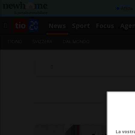
Affitta
News
Sport
Focus
Age
TICINO
SVIZZERA
DAL MONDO
La vostr