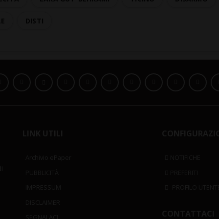
LE
DISTI
LINK UTILI
CONFIGURAZI
Archivio ePaper
NOTIFICHE
i
PUBBLICITÀ
PREFERITI
IMPRESSUM
PROFILO UTENT
DISCLAIMER
CONTATTACI
SEGNALACI