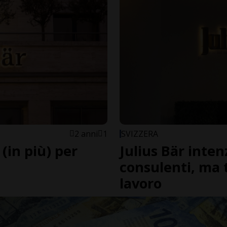
2 anni
1
SVIZZERA
 (in più) per
Julius Bär inte
consulenti, ma t
lavoro