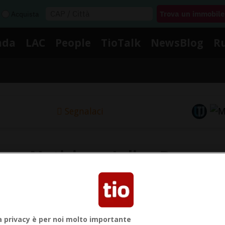
Acquista
nda
LAC
People
TioTalk
NewsBlog
R
Segnalaci
Notizie su Julius Baer
Segui le notizie e gli approfondimenti su Julius Baer.
a privacy è per noi molto importante