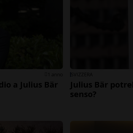
1 anno
SVIZZERA
io a Julius Bär
Julius Bär potr
senso?