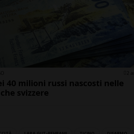
GO
2 a
i 40 milioni russi nascosti nelle
che svizzere
CCITÀ
LARA GUT-BEHRAMI
TICINO
DISARMO