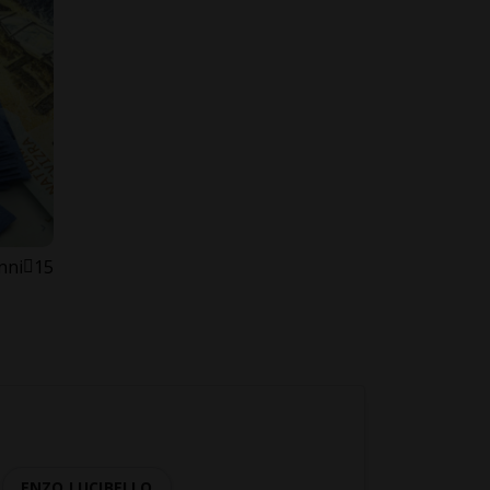
nni
15
ENZO LUCIBELLO