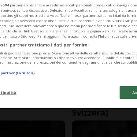
ri
594
partner archiviamo e accediamo ai dati personali, come i dati di navigazione 
ri univoci, sul tuo dispositivo . Selezionando Accetto, abiliti le tecnologie di tracc
portino gli scopi mostrati alla voce "Noi e i nostri partner trattiamo i dati da fornir
tecnologie dovessero essere disabilitate, alcuni contenuti e annunci visualizzati 
vanti. Puoi accedere nuovamente a questo menu per modificare le tue scelte o per
endo clic sul link Gestisci le preferenze in fondo alla pagina web.. Tali scelte avr
o del nostro Sito web. Per maggiori informazioni, consulta l'Informativa sulla priva
ostri partner trattiamo i dati per fornire:
ati di geolocalizzazione precisi. Scansione attiva delle caratteristiche del dispositivo 
icazione. Archiviare informazioni su dispositivo e/o accedervi. Pubblicità e contenu
ati, misurazione delle prestazioni dei contenuti e degli annunci, ricerche sul pubbl
 partner (fornitori)
1 anno
SVIZZERA
si della
Julius Bär: util
 finalità
Ac
licenziamenti in
Svizzera)