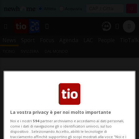
Affitta
Acquista
News
Sport
Focus
Agenda
LAC
People
TioTalk
TICINO
SVIZZERA
DAL MONDO
La vostra privacy è per noi molto importante
Noi e i nostri
594
partner archiviamo e accediamo ai dati personali,
come i dati di navigazione gli o identificatori univoci, sul tuo
dispositivo . Selezionando Accetto, abiliti le tecnologie di
tracciamento affinché supportino gli scopi mostrati alla voce "Noi e i