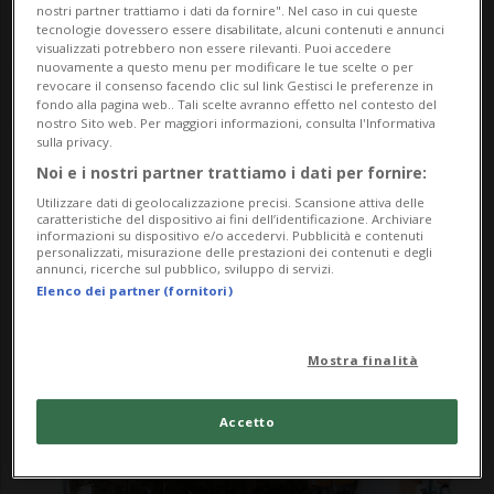
nostri partner trattiamo i dati da fornire". Nel caso in cui queste
tecnologie dovessero essere disabilitate, alcuni contenuti e annunci
visualizzati potrebbero non essere rilevanti. Puoi accedere
nuovamente a questo menu per modificare le tue scelte o per
revocare il consenso facendo clic sul link Gestisci le preferenze in
fondo alla pagina web.. Tali scelte avranno effetto nel contesto del
nostro Sito web. Per maggiori informazioni, consulta l'Informativa
sulla privacy.
Noi e i nostri partner trattiamo i dati per fornire:
Notizie su Istanze
Utilizzare dati di geolocalizzazione precisi. Scansione attiva delle
caratteristiche del dispositivo ai fini dell’identificazione. Archiviare
informazioni su dispositivo e/o accedervi. Pubblicità e contenuti
personalizzati, misurazione delle prestazioni dei contenuti e degli
Segui le notizie e gli approfondimenti su
annunci, ricerche sul pubblico, sviluppo di servizi.
Elenco dei partner (fornitori)
Istanze.
Mostra finalità
Accetto