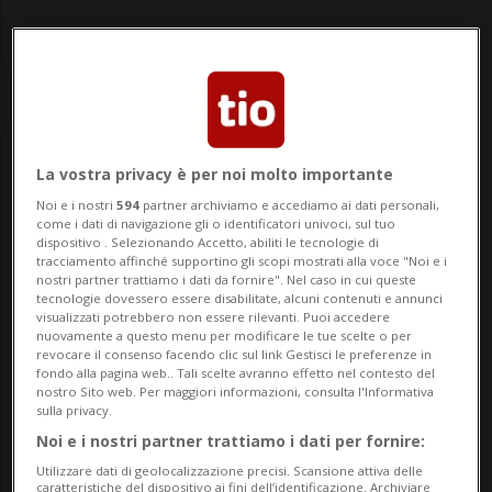
La vostra privacy è per noi molto importante
Notizie su Ipg Corona
Noi e i nostri
594
partner archiviamo e accediamo ai dati personali,
come i dati di navigazione gli o identificatori univoci, sul tuo
dispositivo . Selezionando Accetto, abiliti le tecnologie di
tracciamento affinché supportino gli scopi mostrati alla voce "Noi e i
Segui le notizie e gli approfondimenti su
nostri partner trattiamo i dati da fornire". Nel caso in cui queste
Ipg Corona.
tecnologie dovessero essere disabilitate, alcuni contenuti e annunci
visualizzati potrebbero non essere rilevanti. Puoi accedere
nuovamente a questo menu per modificare le tue scelte o per
revocare il consenso facendo clic sul link Gestisci le preferenze in
fondo alla pagina web.. Tali scelte avranno effetto nel contesto del
nostro Sito web. Per maggiori informazioni, consulta l'Informativa
sulla privacy.
Noi e i nostri partner trattiamo i dati per fornire:
Utilizzare dati di geolocalizzazione precisi. Scansione attiva delle
caratteristiche del dispositivo ai fini dell’identificazione. Archiviare