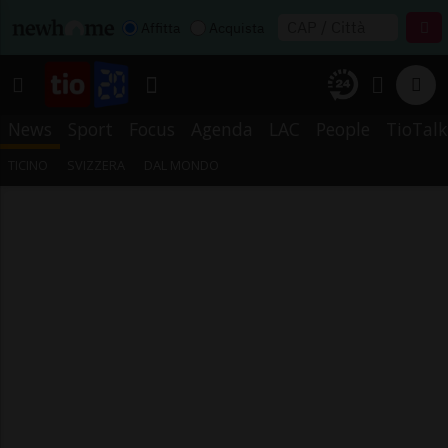
Affitta
Acquista
News
Sport
Focus
Agenda
LAC
People
TioTalk
TICINO
SVIZZERA
DAL MONDO