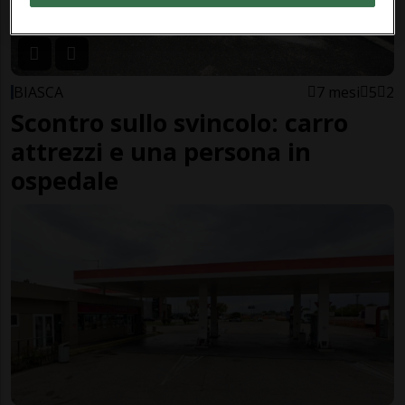
BIASCA
7 mesi
5
2
Scontro sullo svincolo: carro
attrezzi e una persona in
ospedale