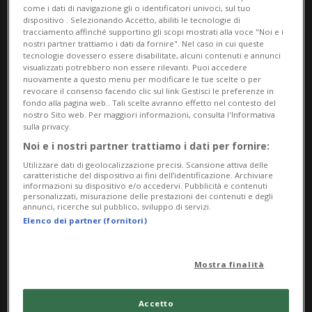
come i dati di navigazione gli o identificatori univoci, sul tuo
dispositivo . Selezionando Accetto, abiliti le tecnologie di
tracciamento affinché supportino gli scopi mostrati alla voce "Noi e i
nostri partner trattiamo i dati da fornire". Nel caso in cui queste
tecnologie dovessero essere disabilitate, alcuni contenuti e annunci
visualizzati potrebbero non essere rilevanti. Puoi accedere
nuovamente a questo menu per modificare le tue scelte o per
revocare il consenso facendo clic sul link Gestisci le preferenze in
fondo alla pagina web.. Tali scelte avranno effetto nel contesto del
Notizie su Incidenti Auto
nostro Sito web. Per maggiori informazioni, consulta l'Informativa
sulla privacy.
Noi e i nostri partner trattiamo i dati per fornire:
Utilizzare dati di geolocalizzazione precisi. Scansione attiva delle
Segui le notizie e gli approfondimenti su
caratteristiche del dispositivo ai fini dell’identificazione. Archiviare
informazioni su dispositivo e/o accedervi. Pubblicità e contenuti
Incidenti Auto.
personalizzati, misurazione delle prestazioni dei contenuti e degli
annunci, ricerche sul pubblico, sviluppo di servizi.
Elenco dei partner (fornitori)
Mostra finalità
Accetto