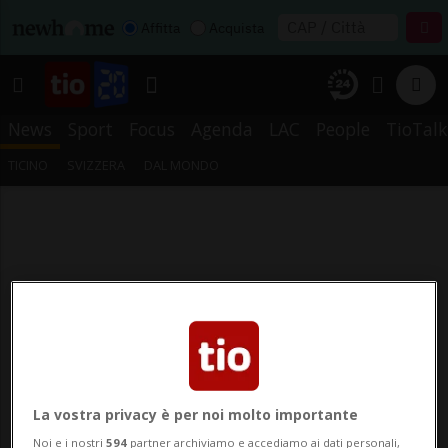
Affitta
Acquista
News
Sport
Focus
Agenda
LAC
People
TioTalk
TICINO
SVIZZERA
DAL MONDO
La vostra privacy è per noi molto importante
Noi e i nostri
594
partner archiviamo e accediamo ai dati personali,