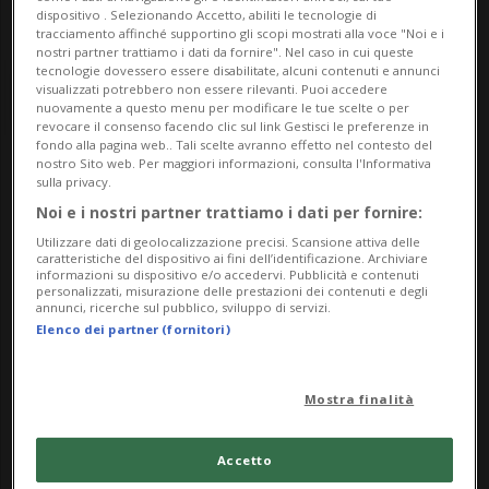
dispositivo . Selezionando Accetto, abiliti le tecnologie di
tracciamento affinché supportino gli scopi mostrati alla voce "Noi e i
nostri partner trattiamo i dati da fornire". Nel caso in cui queste
tecnologie dovessero essere disabilitate, alcuni contenuti e annunci
visualizzati potrebbero non essere rilevanti. Puoi accedere
nuovamente a questo menu per modificare le tue scelte o per
revocare il consenso facendo clic sul link Gestisci le preferenze in
fondo alla pagina web.. Tali scelte avranno effetto nel contesto del
nostro Sito web. Per maggiori informazioni, consulta l'Informativa
Notizie su Imparzialita
sulla privacy.
Noi e i nostri partner trattiamo i dati per fornire:
Utilizzare dati di geolocalizzazione precisi. Scansione attiva delle
caratteristiche del dispositivo ai fini dell’identificazione. Archiviare
Segui le notizie e gli approfondimenti su
informazioni su dispositivo e/o accedervi. Pubblicità e contenuti
personalizzati, misurazione delle prestazioni dei contenuti e degli
Imparzialita.
annunci, ricerche sul pubblico, sviluppo di servizi.
Elenco dei partner (fornitori)
Mostra finalità
Accetto