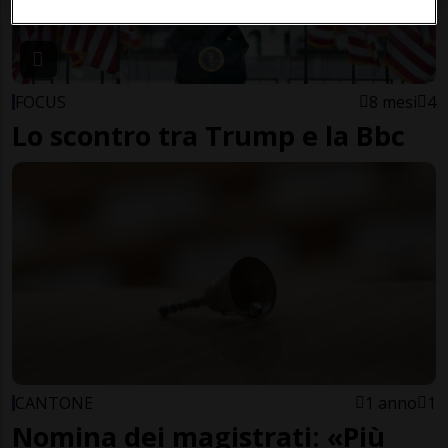
FOCUS
8 mesi
4
Lo scontro tra Trump e la Bbc
CANTONE
1 anno
1
Nomina dei magistrati: «Più