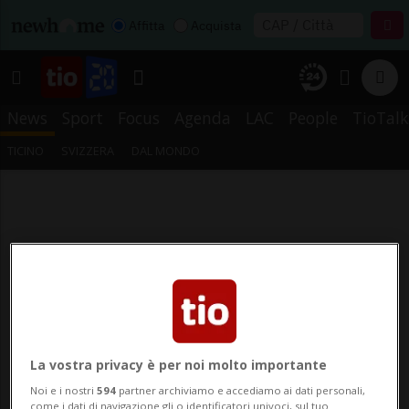
Affitta
Acquista
News
Sport
Focus
Agenda
LAC
People
TioTalk
TICINO
SVIZZERA
DAL MONDO
La vostra privacy è per noi molto importante
Noi e i nostri
594
partner archiviamo e accediamo ai dati personali,
come i dati di navigazione gli o identificatori univoci, sul tuo