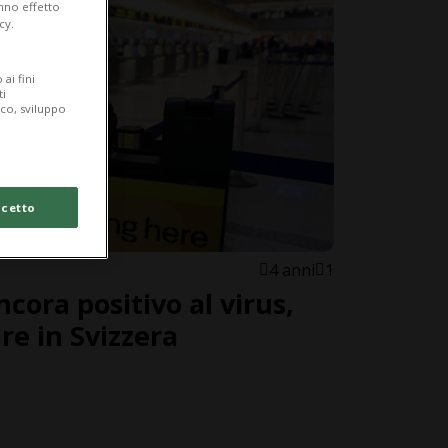
anno effetto
cy.
ai fini
ti
ico, sviluppo
cetto
4 anni
1
ncora positivo al virus,
re in Svizzera