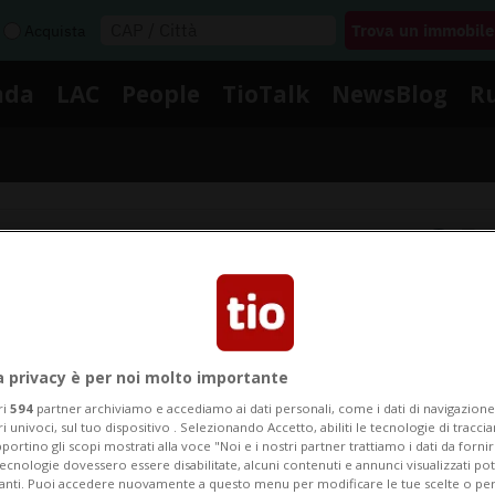
Acquista
nda
LAC
People
TioTalk
NewsBlog
R
Segnalaci
Notizie su Guarito
a privacy è per noi molto importante
ri
594
partner archiviamo e accediamo ai dati personali, come i dati di navigazione 
Segui le notizie e gli approfondimenti su Guarito.
ri univoci, sul tuo dispositivo . Selezionando Accetto, abiliti le tecnologie di tracc
portino gli scopi mostrati alla voce "Noi e i nostri partner trattiamo i dati da fornir
tecnologie dovessero essere disabilitate, alcuni contenuti e annunci visualizzati 
vanti. Puoi accedere nuovamente a questo menu per modificare le tue scelte o per