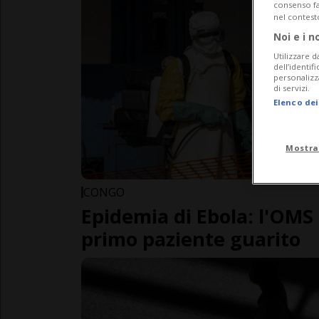
consenso fac
nel contest
Noi e i n
Utilizzare d
dell’identif
personalizz
di servizi.
Elenco dei
Mostra
CONGO
Epidemia di Ebola: l'OMS
primo paziente guarito