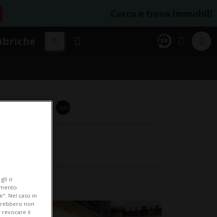
Cerca e trova immobili
ubriche
gli o
iamento
e". Nel caso in
potrebbero non
 revocare il