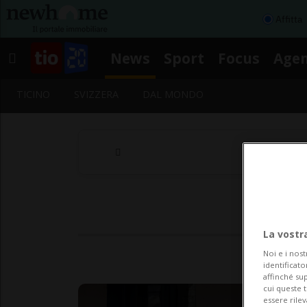
Affitta
News
Sport
Focus
Age
TICINO
SVIZZERA
DAL MONDO
La vostr
Noi e i nost
identificato
affinché sup
cui queste 
essere rile