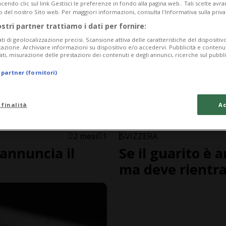
endo clic sul link Gestisci le preferenze in fondo alla pagina web.. Tali scelte avr
o del nostro Sito web. Per maggiori informazioni, consulta l'Informativa sulla priva
ostri partner trattiamo i dati per fornire:
ati di geolocalizzazione precisi. Scansione attiva delle caratteristiche del dispositivo 
icazione. Archiviare informazioni su dispositivo e/o accedervi. Pubblicità e contenu
ati, misurazione delle prestazioni dei contenuti e degli annunci, ricerche sul pubbl
 partner (fornitori)
 finalità
Ac
2 mesi
1
SVIZZERA
 annuncia il
Se il guarito è a
ma deve rientra