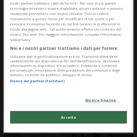
nostri partner trattiamo i dati da fornire". Nel caso in cui queste
tecnologie dovessero essere disabilitate, alcuni contenuti e annunci
visualizzati potrebbero non essere rilevanti. Puoi accedere
nuovamente a questo menu per modificare le tue scelte o per
revocare il consenso facendo clic sul link Gestisci le preferenze in
fondo alla pagina web.. Tali scelte avranno effetto nel contesto del
nostro Sito web. Per maggiori informazioni, consulta l'Informativa
sulla privacy.
Noi e i nostri partner trattiamo i dati per fornire:
Notizie su Gole
Utilizzare dati di geolocalizzazione precisi. Scansione attiva delle
caratteristiche del dispositivo ai fini dell’identificazione. Archiviare
Versamer Tobel
informazioni su dispositivo e/o accedervi. Pubblicità e contenuti
personalizzati, misurazione delle prestazioni dei contenuti e degli
annunci, ricerche sul pubblico, sviluppo di servizi.
Elenco dei partner (fornitori)
Segui le notizie e gli approfondimenti su
Gole Versamer Tobel.
Mostra finalità
Accetto