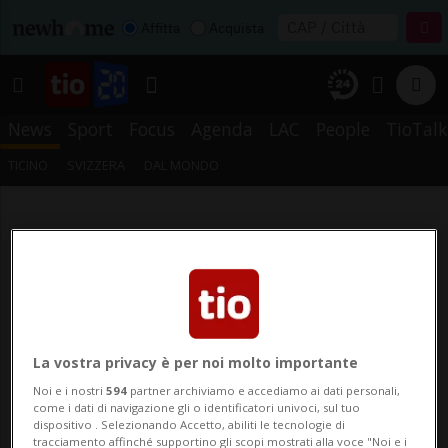
Affitta
Acquista
News
Sport
Focus
Agenda
LAC
People
TioTalk
TICINO
SVIZZERA
DAL MONDO
La vostra privacy è per noi molto importante
Noi e i nostri
594
partner archiviamo e accediamo ai dati personali,
come i dati di navigazione gli o identificatori univoci, sul tuo
dispositivo . Selezionando Accetto, abiliti le tecnologie di
tracciamento affinché supportino gli scopi mostrati alla voce "Noi e i