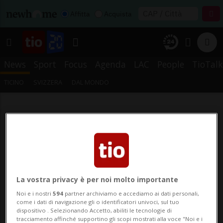
Affitta
Acquista
News
Sport
Focus
Agenda
LAC
People
TioTalk
TICINO
SVIZZERA
DAL MONDO
La vostra privacy è per noi molto importante
Noi e i nostri
594
partner archiviamo e accediamo ai dati personali,
come i dati di navigazione gli o identificatori univoci, sul tuo
dispositivo . Selezionando Accetto, abiliti le tecnologie di
tracciamento affinché supportino gli scopi mostrati alla voce "Noi e i