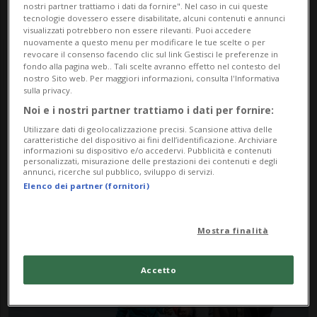
nostri partner trattiamo i dati da fornire". Nel caso in cui queste
tecnologie dovessero essere disabilitate, alcuni contenuti e annunci
visualizzati potrebbero non essere rilevanti. Puoi accedere
nuovamente a questo menu per modificare le tue scelte o per
revocare il consenso facendo clic sul link Gestisci le preferenze in
fondo alla pagina web.. Tali scelte avranno effetto nel contesto del
nostro Sito web. Per maggiori informazioni, consulta l'Informativa
sulla privacy.
Noi e i nostri partner trattiamo i dati per fornire:
Notizie su Giovanni
Utilizzare dati di geolocalizzazione precisi. Scansione attiva delle
caratteristiche del dispositivo ai fini dell’identificazione. Archiviare
Kappenberger
informazioni su dispositivo e/o accedervi. Pubblicità e contenuti
personalizzati, misurazione delle prestazioni dei contenuti e degli
annunci, ricerche sul pubblico, sviluppo di servizi.
Elenco dei partner (fornitori)
Segui le notizie e gli approfondimenti su
Giovanni Kappenberger.
Mostra finalità
Accetto