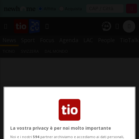
Affitta
Acquista
News
Sport
Focus
Agenda
LAC
People
TioTalk
TICINO
SVIZZERA
DAL MONDO
La vostra privacy è per noi molto importante
Noi e i nostri
594
partner archiviamo e accediamo ai dati personali,