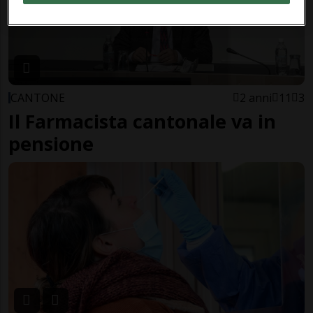
CANTONE
2 anni
11
3
Il Farmacista cantonale va in
pensione