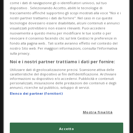
come i dati di navigazione gli o identificatori univoci, sul tuo
dispositivo . Selezionando Accetto, abiliti le tecnologie di
tracciamento affinché supportino gli scopi mostrati alla voce "Noi e i
nostri partner trattiamo i dati da fornire". Nel caso in cui queste
tecnologie dovessero essere disabilitate, alcuni contenuti e annunci
visualizzati potrebbero non essere rilevanti. Puoi accedere
nuovamente a questo menu per modificare le tue scelte o per
revocare il consenso facendo clic sul link Gestisci le preferenze in
fondo alla pagina web.. Tali scelte avranno effetto nel contesto del
nostro Sito web. Per maggiori informazioni, consulta l'Informativa
Notizie su Gian Maria
sulla privacy.
Zanini
Noi e i nostri partner trattiamo i dati per fornire:
Utilizzare dati di geolocalizzazione precisi. Scansione attiva delle
caratteristiche del dispositivo ai fini dell’identificazione. Archiviare
informazioni su dispositivo e/o accedervi. Pubblicità e contenuti
Segui le notizie e gli approfondimenti su
personalizzati, misurazione delle prestazioni dei contenuti e degli
annunci, ricerche sul pubblico, sviluppo di servizi.
Gian Maria Zanini.
Elenco dei partner (fornitori)
Mostra finalità
Accetto