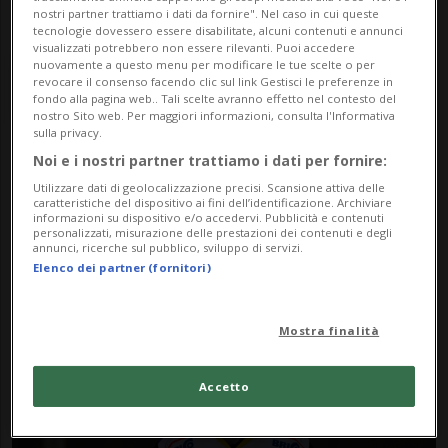
nostri partner trattiamo i dati da fornire". Nel caso in cui queste
tecnologie dovessero essere disabilitate, alcuni contenuti e annunci
visualizzati potrebbero non essere rilevanti. Puoi accedere
nuovamente a questo menu per modificare le tue scelte o per
revocare il consenso facendo clic sul link Gestisci le preferenze in
fondo alla pagina web.. Tali scelte avranno effetto nel contesto del
nostro Sito web. Per maggiori informazioni, consulta l'Informativa
sulla privacy.
Noi e i nostri partner trattiamo i dati per fornire:
Notizie su Giacomo
Utilizzare dati di geolocalizzazione precisi. Scansione attiva delle
caratteristiche del dispositivo ai fini dell’identificazione. Archiviare
Beltrametti
informazioni su dispositivo e/o accedervi. Pubblicità e contenuti
personalizzati, misurazione delle prestazioni dei contenuti e degli
annunci, ricerche sul pubblico, sviluppo di servizi.
Elenco dei partner (fornitori)
Segui le notizie e gli approfondimenti su
Giacomo Beltrametti.
Mostra finalità
Accetto