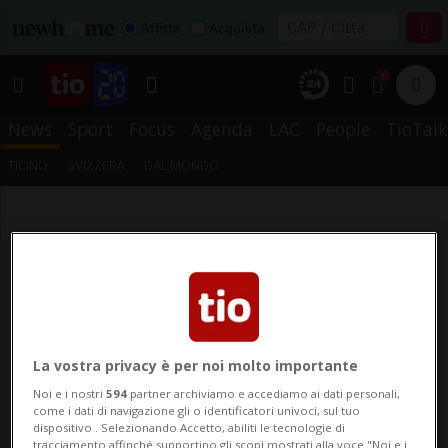
Affitta
Acquista
1
News
Sport
Focus
Agenda
LAC
People
TioTalk
TICINO
SVIZZERA
DAL MONDO
La vostra privacy è per noi molto importante
Noi e i nostri
594
partner archiviamo e accediamo ai dati personali,
come i dati di navigazione gli o identificatori univoci, sul tuo
dispositivo . Selezionando Accetto, abiliti le tecnologie di
tracciamento affinché supportino gli scopi mostrati alla voce "Noi e i