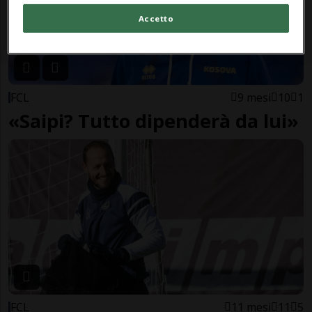
Accetto
FCL
9 mesi
10
1
«Saipi? Tutto dipenderà da lui»
FCL
11 mesi
11
5