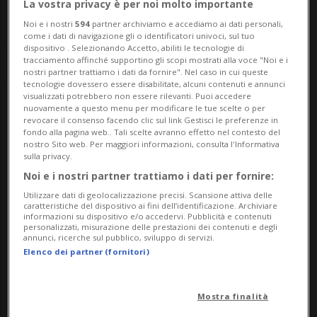
La vostra privacy è per noi molto importante
Noi e i nostri
594
partner archiviamo e accediamo ai dati personali,
come i dati di navigazione gli o identificatori univoci, sul tuo
dispositivo . Selezionando Accetto, abiliti le tecnologie di
tracciamento affinché supportino gli scopi mostrati alla voce "Noi e i
nostri partner trattiamo i dati da fornire". Nel caso in cui queste
tecnologie dovessero essere disabilitate, alcuni contenuti e annunci
visualizzati potrebbero non essere rilevanti. Puoi accedere
nuovamente a questo menu per modificare le tue scelte o per
Notizie su Germano
revocare il consenso facendo clic sul link Gestisci le preferenze in
fondo alla pagina web.. Tali scelte avranno effetto nel contesto del
Vailati
nostro Sito web. Per maggiori informazioni, consulta l'Informativa
sulla privacy.
Noi e i nostri partner trattiamo i dati per fornire:
Utilizzare dati di geolocalizzazione precisi. Scansione attiva delle
Segui le notizie e gli approfondimenti su
caratteristiche del dispositivo ai fini dell’identificazione. Archiviare
informazioni su dispositivo e/o accedervi. Pubblicità e contenuti
Germano Vailati.
personalizzati, misurazione delle prestazioni dei contenuti e degli
annunci, ricerche sul pubblico, sviluppo di servizi.
Elenco dei partner (fornitori)
Mostra finalità