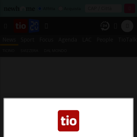
Affitta
Acquista
News
Sport
Focus
Agenda
LAC
People
TioTalk
TICINO
SVIZZERA
DAL MONDO