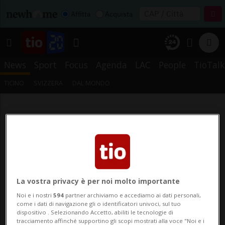
Affitta
Acquista
News
Sport
Focus
Agenda
LAC
People
TioTalk
TICINO
SVIZZERA
DAL MONDO
La vostra privacy è per noi molto importante
Noi e i nostri
594
partner archiviamo e accediamo ai dati personali,
come i dati di navigazione gli o identificatori univoci, sul tuo
dispositivo . Selezionando Accetto, abiliti le tecnologie di
tracciamento affinché supportino gli scopi mostrati alla voce "Noi e i