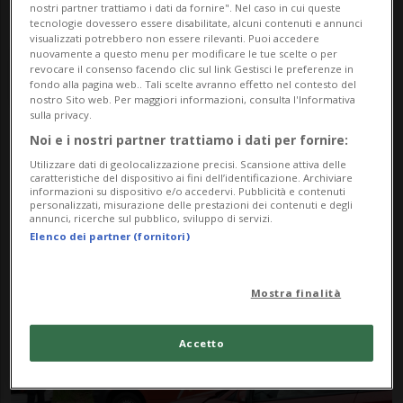
nostri partner trattiamo i dati da fornire". Nel caso in cui queste
tecnologie dovessero essere disabilitate, alcuni contenuti e annunci
visualizzati potrebbero non essere rilevanti. Puoi accedere
nuovamente a questo menu per modificare le tue scelte o per
revocare il consenso facendo clic sul link Gestisci le preferenze in
fondo alla pagina web.. Tali scelte avranno effetto nel contesto del
nostro Sito web. Per maggiori informazioni, consulta l'Informativa
sulla privacy.
Noi e i nostri partner trattiamo i dati per fornire:
Notizie su Furgone
Utilizzare dati di geolocalizzazione precisi. Scansione attiva delle
caratteristiche del dispositivo ai fini dell’identificazione. Archiviare
Pompieri
informazioni su dispositivo e/o accedervi. Pubblicità e contenuti
personalizzati, misurazione delle prestazioni dei contenuti e degli
annunci, ricerche sul pubblico, sviluppo di servizi.
Elenco dei partner (fornitori)
Segui le notizie e gli approfondimenti su
Furgone Pompieri.
Mostra finalità
Accetto