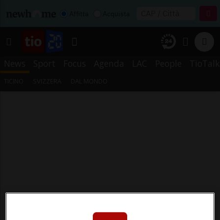
Affitta
Acquista
News
Sport
Focus
Agenda
LAC
People
TioTalk
TICINO
SVIZZERA
DAL MONDO