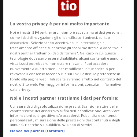
La vostra privacy è per noi molto importante
Noi e i nostri
594
partner archiviamo e accediamo ai dati personali,
come i dati di navigazione gli o identificatori univoci, sul tuo
dispositivo . Selezionando Accetto, abiliti le tecnologie di
tracciamento affinché supportino gli scopi mostrati alla voce "Noi e i
Notizie su Fumo Passivo
nostri partner trattiamo i dati da fornire". Nel caso in cui queste
tecnologie dovessero essere disabilitate, alcuni contenuti e annunci
visualizzati potrebbero non essere rilevanti. Puoi accedere
nuovamente a questo menu per modificare le tue scelte o per
Segui le notizie e gli approfondimenti su
revocare il consenso facendo clic sul link Gestisci le preferenze in
fondo alla pagina web.. Tali scelte avranno effetto nel contesto del
Fumo Passivo.
nostro Sito web. Per maggiori informazioni, consulta l'Informativa
sulla privacy.
Noi e i nostri partner trattiamo i dati per fornire:
Utilizzare dati di geolocalizzazione precisi. Scansione attiva delle
caratteristiche del dispositivo ai fini dell’identificazione. Archiviare
informazioni su dispositivo e/o accedervi. Pubblicità e contenuti
personalizzati, misurazione delle prestazioni dei contenuti e degli
annunci, ricerche sul pubblico, sviluppo di servizi.
Elenco dei partner (fornitori)