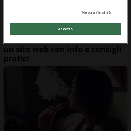
Mostra finalità
BELLINZONA
3 mesi
1
3
Accetto
Protezione dal fumo passivo:
un sito web con info e consigli
pratici