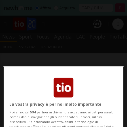
Affitta
Acquista
News
Sport
Focus
Agenda
LAC
People
TioTalk
TICINO
SVIZZERA
DAL MONDO
La vostra privacy è per noi molto importante
Noi e i nostri
594
partner archiviamo e accediamo ai dati personali,
come i dati di navigazione gli o identificatori univoci, sul tuo
dispositivo . Selezionando Accetto, abiliti le tecnologie di
tracciamento affinché supportino gli scopi mostrati alla voce "Noi e i