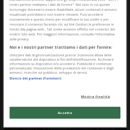
nostri partner trattiamo i dati da fornire". Nel caso in cui queste
tecnologie dovessero essere disabilitate, alcuni contenuti e annunci
visualizzati potrebbero non essere rilevanti. Puoi accedere
nuovamente a questo menu per modificare le tue scelte o per
revocare il consenso facendo clic sul link Gestisci le preferenze in
fondo alla pagina web.. Tali scelte avranno effetto nel contesto del
nostro Sito web. Per maggiori informazioni, consulta l'Informativa
sulla privacy.
Noi e i nostri partner trattiamo i dati per fornire:
Notizie su
Utilizzare dati di geolocalizzazione precisi. Scansione attiva delle
Foraggiamento
caratteristiche del dispositivo ai fini dell’identificazione. Archiviare
informazioni su dispositivo e/o accedervi. Pubblicità e contenuti
personalizzati, misurazione delle prestazioni dei contenuti e degli
annunci, ricerche sul pubblico, sviluppo di servizi.
Elenco dei partner (fornitori)
Segui le notizie e gli approfondimenti su
Foraggiamento.
Mostra finalità
Accetto