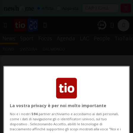
Affitta
Acquista
News
Sport
Focus
Agenda
LAC
People
TioTalk
TICINO
SVIZZERA
DAL MONDO
La vostra privacy è per noi molto importante
Noi e i nostri
594
partner archiviamo e accediamo ai dati personali,
come i dati di navigazione gli o identificatori univoci, sul tuo
dispositivo . Selezionando Accetto, abiliti le tecnologie di
tracciamento affinché supportino gli scopi mostrati alla voce "Noi e i