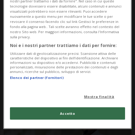
nostri partner trattiamo i dati da fornire". Nel caso in cui queste
tecnologie dovessero essere disabilitate, alcuni contenuti e annunci
visualizzati potrebbero non essere rilevanti. Puoi accedere
nuovamente a questo menu per modificare le tue scelte o per
revocare il consenso facendo clic sul link Gestisci le preferenze in
fondo alla pagina web.. Tali scelte avranno effetto nel contesto del
nostro Sito web. Per maggiori informazioni, consulta l'Informativa
sulla privacy.
Noi e i nostri partner trattiamo i dati per fornire:
Notizie su Federazione
Utilizzare dati di geolocalizzazione precisi. Scansione attiva delle
caratteristiche del dispositivo ai fini dell’identificazione. Archiviare
Spagnola
informazioni su dispositivo e/o accedervi. Pubblicità e contenuti
personalizzati, misurazione delle prestazioni dei contenuti e degli
annunci, ricerche sul pubblico, sviluppo di servizi.
Elenco dei partner (fornitori)
Segui le notizie e gli approfondimenti su
Federazione Spagnola.
Mostra finalità
Accetto